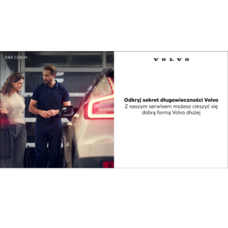
Kultura
W Budzie Jarmarcznej przysiądź choć na chwilę! ...
Kultura
Lubaczowska odsłona Podkarpackich Dni
Architekt...