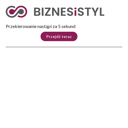
Tryb nocny
Nie
Przekierowanie nastąpi za 5 sekund
KRAJ
BIZNES
ŚWIAT
LIFESTYLE
SPORT
Przejdź teraz
Reklama
Strona główna
>
Kultura
>
Niezwykły koncert na zakończenie Festiwalu „Dębickie Korzenie”
KULTURA
Niezwykły koncert na