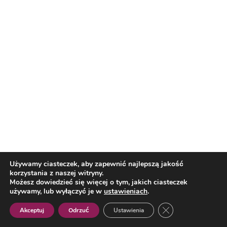
El. Ligi Europy. Górnik Zabrze
poniósł porażkę w Budapeszcie.
Wicemistrzowie Polski pozostają w
grze o awans
Kulturalna Małopolska na weekend
Reklama
Reklama
Używamy ciasteczek, aby zapewnić najlepszą jakość
korzystania z naszej witryny.
Możesz dowiedzieć się więcej o tym, jakich ciasteczek
używamy, lub wyłączyć je w
ustawieniach
.
Zamknij panel pow
Akceptuj
Odrzuć
Ustawienia
Polish