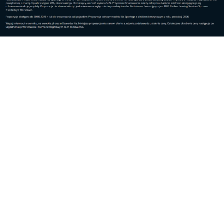
po jej przebudowie, która trwa 2-3 miesiące widać
naprawdę spektakularne rezultaty. Nowością na
rynku są ultradźwięki o niskiej częstotliwości – to już
nie HIFU, a LFU, największa nowość do redukcji
obwodów i tkanki tłuszczowej. Wszystkie te nowinki
są oczywiście dostępne w Klinice La Perla.
W pielęgnacji twarzy co jest najważniejsze?
Systematyczne i zaplanowane działanie. Jeśli robimy
to od przypadku to przypadku, na trwałe efekty nie
ma co liczyć. Od jakiegoś czasu w klinikach La Perla
realizujemy program „Nowa Ja”, w którym
podpowiadamy, jak zaplanować wydatki i działania
związane z naszym ciałem i twarzą. Jeśli jesteśmy
zdecydowane na kompleksowe działanie
najważniejsze jest zalezienie miejsca godnego