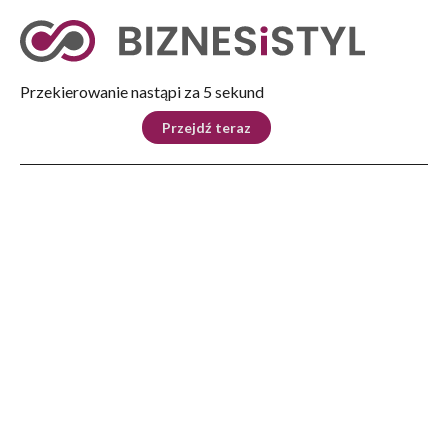
Tryb nocny
Nie
Przekierowanie nastąpi za 4 sekund
KRAJ
BIZNES
ŚWIAT
LIFESTYLE
SPORT
Przejdź teraz
Reklama
Strona główna
>
Ludzie
>
Kalina Ben Sira: Wstaję skoro świt i idę biegać! Realizuję plan, jak zawsze
LUDZIE
Kalina Ben Sira: Wstaję skoro
świt i idę biegać! Realizuję