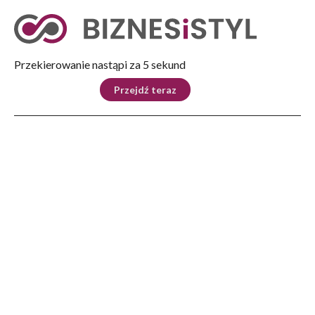
Tryb nocny
Nie
Przekierowanie nastąpi za 5 sekund
KRAJ
BIZNES
ŚWIAT
LIFESTYLE
SPORT
Przejdź teraz
Reklama
Strona główna
>
Kultura
>
Boże Ciało – święto z tradycją sięgającą XIV wieku
KULTURA
Boże Ciało – święto z
tradycją sięgającą XIV wieku