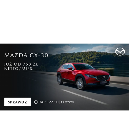
A gdy podczas gali wręczono nagrody XXIV edycji
konkursu Innowator Podkarpacia
, wśród
nagrodzonych znaleźli się m.in. uczestnicy
Carpathian Startup Fest.
I miejsce w kategorii Mikroprzedsiębiorstwo zajęła
firma OHRV Motorcycle Engines, która uruchomiła
produkcję polskich silników motocyklowych.
Innowator Podkarpacia 2023 w kategorii Małe
Przedsiębiorstwo otrzymała firma Ledolux Poland,
producent oświetlenia led.
W konkursie przyznano też wyróżnienia: firma
Astrotectonic, Compact Charger w kategorii
Mikroprzedsiębiorstwo, Sense Monitoring dla
Małych Przedsiębiorstw oraz I-BS.PL w kategorii
Średnie Przedsiębiorstwo.