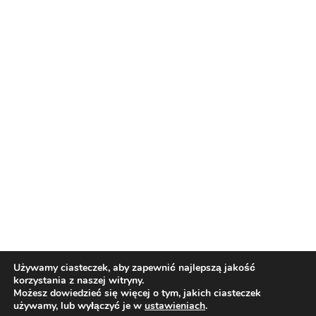
Reklama
Nasi partnerzy
Reklama
O nas
Reklama
Redakcja
Bloguj z nami
Patronat medialny
Regulamin
Kontakt
Używamy ciasteczek, aby zapewnić najlepszą jakość
korzystania z naszej witryny.
Copyright 2012 Biznes i Styl. Wszystkie prawa zastrzeżone.
Możesz dowiedzieć się więcej o tym, jakich ciasteczek
Polityka prywatności
Polityka cookies
używamy, lub wyłączyć je w
ustawieniach
.