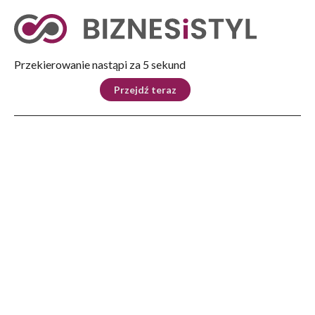
Tryb nocny
Nie
Przekierowanie nastąpi za 4 sekund
KRAJ
BIZNES
ŚWIAT
LIFESTYLE
SPORT
Przejdź teraz
Reklama
Strona główna
>
Biznes
>
30 lat RARR S.A. To ona stworzyła „Aeropolis”
BIZNES
30 lat RARR S.A. To ona
stworzyła „Aeropolis”