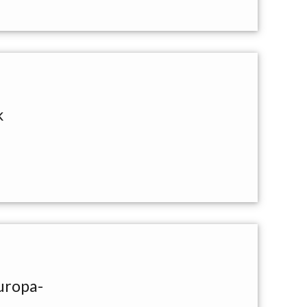
k
uropa-