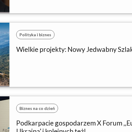
Polityka i biznes
Wielkie projekty: Nowy Jedwabny Szla
Biznes na co dzień
Podkarpacie gospodarzem X Forum ,,E
Ukraina’ i kolejnych też!