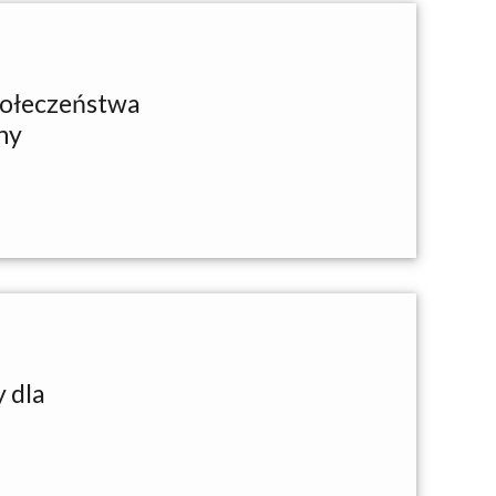
połeczeństwa
ny
 dla