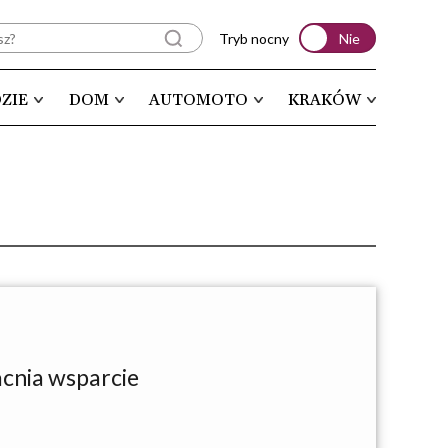
Tryb nocny
Nie
ZIE
DOM
AUTOMOTO
KRAKÓW
acnia wsparcie