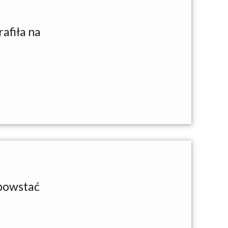
afiła na
 powstać