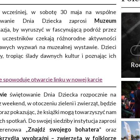
 wcześniej, w sobotę 30 maja na wspólne
towanie Dnia Dziecka zaprosi
Muzeum
kazja, by wyruszyć w fascynującą podróż przez
Na uczestników czekają różnorodne aktywności
ekawych wyzwań na muzealnej wystawie. Dzieci
, tropiąc ślady dawnych kultur i poznając ich
Ro
e spowoduje otwarcie linku w nowej karcie
wie
świętowanie Dnia Dziecka rozpocznie na
eekend, w otoczeniu zieleni i zwierząt, będzie
 oraz pokazując, że książki mogą towarzyszyć nam
 spotkań. Do swojej siedziby instytucja zaprosi
terenowa „
Znajdź swojego bohatera
” oraz
krzydła wyobraźni – zwierzęta w folklorze