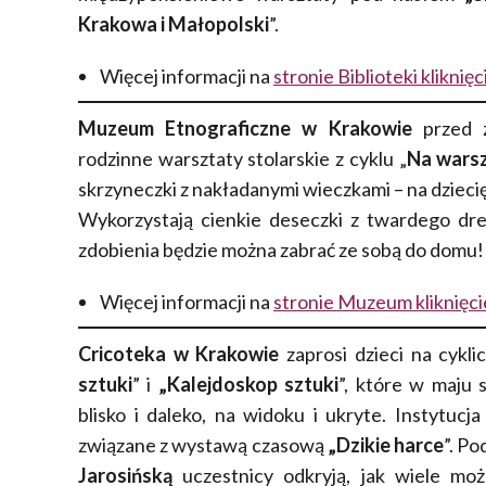
Krakowa i Małopolski
”.
Więcej informacji na
stronie Biblioteki klikni
Muzeum Etnograficzne w Krakowie
przed z
rodzinne warsztaty stolarskie z cyklu „
Na warsz
skrzyneczki z nakładanymi wieczkami – na dzieci
Wykorzystają cienkie deseczki z twardego dre
zdobienia będzie można zabrać ze sobą do domu
Więcej informacji na
stronie Muzeum kliknięci
Cricoteka w Krakowie
zaprosi dzieci na cykl
sztuki
” i
„Kalejdoskop sztuki
”, które w maju 
blisko i daleko, na widoku i ukryte. Instytucj
związane z wystawą czasową
„Dzikie harce
”. P
Jarosińską
uczestnicy odkryją, jak wiele mo