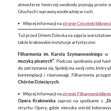
atmosferze twórczej swobody poznają proste zn
Głuchych i wprawią wyobraźnię w ruch.
Więcej informacji na
stronie Cricoteki kliknię
Tuż przed Dniem Dziecka na zajęcia warsztatowe 
także krakowskie instytucje artystyczne:
Filharmonia im. Karola Szymanowskiego
w K
muzyką pisanych”
. Podczas spotkania pod has
do zatrzymania się. Spokój ma swój rytm, który p
kontemplacji i równowagi. Filharmonia przyg
Chórów Dziecięcych
.
Więcej informacji na
stronie Filharmonii klikn
Opera Krakowska
zaprosi na spotkanie z „
D
strychu Opery, gdzie mieszka wśród kolorowy