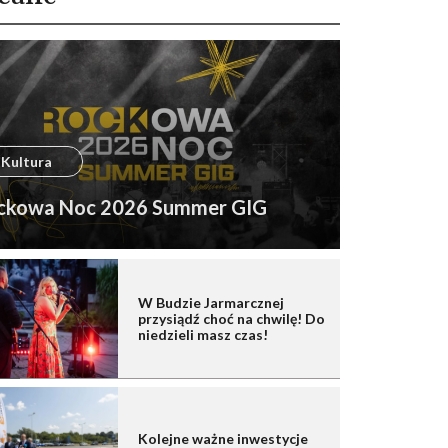
Kultura
ckowa Noc 2026 Summer GIG
W Budzie Jarmarcznej
przysiądź choć na chwilę! Do
niedzieli masz czas!
Kolejne ważne inwestycje