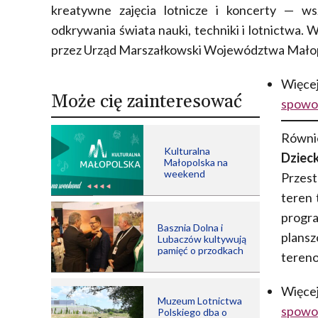
kreatywne zajęcia lotnicze i koncerty — w
odkrywania świata nauki, techniki i lotnictwa
przez Urząd Marszałkowski Województwa Małop
Więce
Może cię zainteresować
spowod
Równi
Kulturalna
Dziec
Małopolska na
weekend
Przest
teren 
progr
Basznia Dolna i
plansz
Lubaczów kultywują
pamięć o przodkach
teren
Więce
Muzeum Lotnictwa
spowod
Polskiego dba o