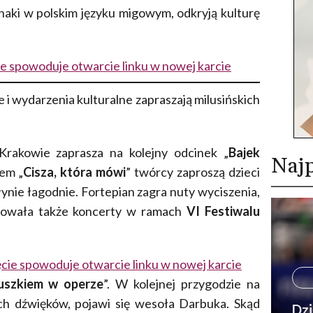
aki w polskim języku migowym, odkryją kulturę
cie spowoduje otwarcie linku w nowej karcie
i wydarzenia kulturalne zapraszają milusińskich
rakowie zaprasza na kolejny odcinek „
Bajek
Najp
łem „
Cisza, która mówi
” twórcy zaproszą dzieci
łynie łagodnie. Fortepian zagra nuty wyciszenia,
otowała także koncerty w ramach
VI Festiwalu
ięcie spowoduje otwarcie linku w nowej karcie
uszkiem w operze
”. W kolejnej przygodzie na
ch dźwięków, pojawi się wesoła Darbuka. Skąd
Dzi