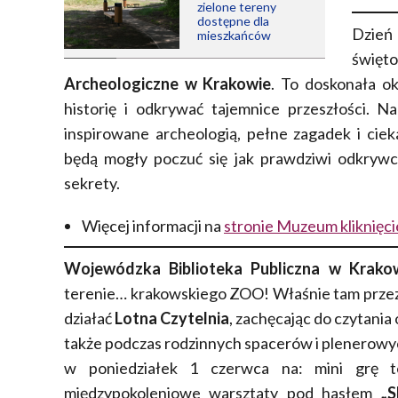
zielone tereny
dostępne dla
Dzień
mieszkańców
świę
Archeologiczne w Krakowie
. To doskonała o
historię i odkrywać tajemnice przeszłości. 
inspirowane archeologią, pełne zagadek i ci
będą mogły poczuć się jak prawdziwi odkrywcy
sekrety.
Więcej informacji na
stronie Muzeum kliknięci
Wojewódzka Biblioteka Publiczna w Krako
terenie… krakowskiego ZOO! Właśnie tam przez w
działać
Lotna Czytelnia
, zachęcając do czytania
także podczas rodzinnych spacerów i plenerowych
w poniedziałek 1 czerwca na: mini grę 
międzypokoleniowe warsztaty pod hasłem
„S