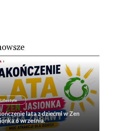
nowsze
Lifestyle
ończenie lata z dziećmi w Zen
ionka 6 września.