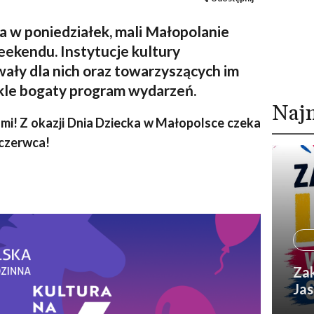
a w poniedziałek, mali Małopolanie
eekendu. Instytucje kultury
ły dla nich oraz towarzyszących im
kle bogaty program wydarzeń.
Naj
ami! Z okazji Dnia Dziecka w Małopolsce czeka
 czerwca!
Zak
Jas