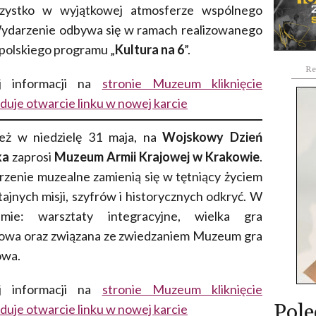
szystko w wyjątkowej atmosferze wspólnego
. Wydarzenie odbywa się w ramach realizowanego
olskiego programu „
Kultura na 6
”.
Re
j informacji na
stronie Muzeum kliknięcie
uje otwarcie linku w nowej karcie
eż w niedzielę 31 maja, na
Wojskowy Dzień
ka
zaprosi
Muzeum Armii Krajowej w Krakowie
.
rzenie muzealne zamienią się w tętniący życiem
tajnych misji, szyfrów i historycznych odkryć. W
amie: warsztaty integracyjne, wielka gra
owa oraz związana ze zwiedzaniem Muzeum gra
owa.
j informacji na
stronie Muzeum kliknięcie
Pole
uje otwarcie linku w nowej karcie