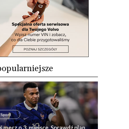
opularniejsze
Sport
ś mecz o 3. miejsce. Sprawdź plan