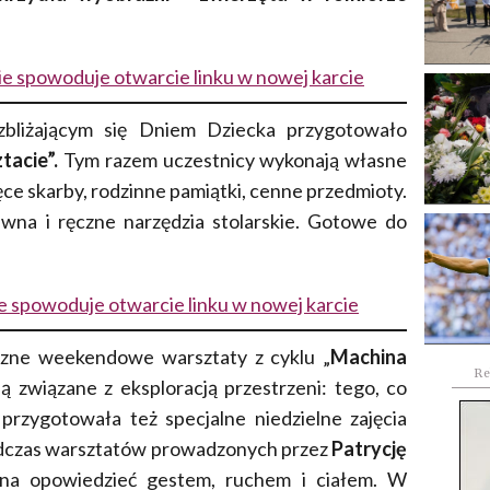
ęcie spowoduje otwarcie linku w nowej karcie
bliżającym się Dniem Dziecka przygotowało
tacie”.
Tym razem uczestnicy wykonają własne
ęce skarby, rodzinne pamiątki, cenne przedmioty.
wna i ręczne narzędzia stolarskie. Gotowe do
!
e spowoduje otwarcie linku w nowej karcie
iczne weekendowe warsztaty z cyklu „
Machina
Re
są związane z eksploracją przestrzeni: tego, co
a przygotowała też specjalne niedzielne zajęcia
odczas warsztatów prowadzonych przez
Patrycję
żna opowiedzieć gestem, ruchem i ciałem. W