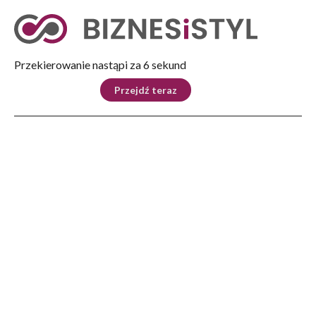
Tryb nocny
Nie
Przekierowanie nastąpi za 5 sekund
KRAJ
BIZNES
ŚWIAT
LIFESTYLE
SPORT
Przejdź teraz
Reklama
Strona główna
>
Świat
>
Sekretarz stanu USA: Izrael poparł nasz plan rozejmu w Gazie, Hamas musi
zrobić to samo
ŚWIAT
Sekretarz stanu USA: Izrael