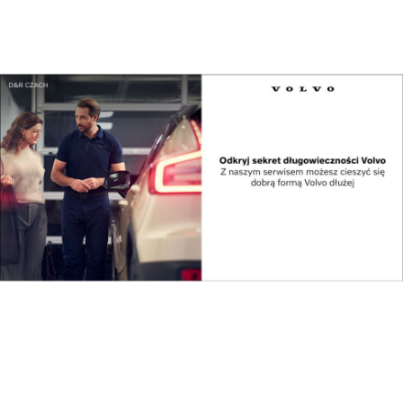
Polska gospodarzem
Centrum Europejskiej
pierwszych ćwiczeń...
Agencji Kosmiczn...
Debata o
Premier: W interesie
bezpieczeństwie
Polski jest, aby...
wschodniej g...