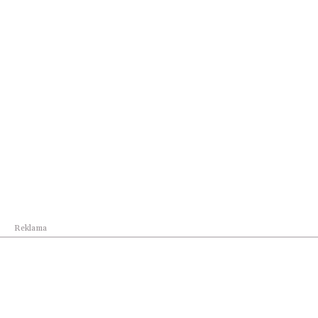
Świat
Centrum Europejskiej Agencji Kosmicznej
powstan...
Reklama
Reklama
Najnowsze