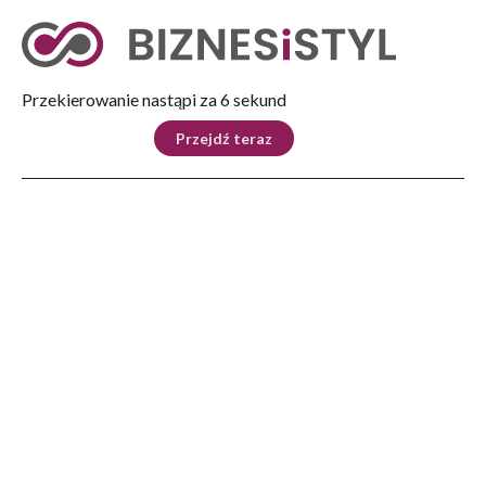
Tryb nocny
Nie
Przekierowanie nastąpi za 5 sekund
KRAJ
BIZNES
ŚWIAT
LIFESTYLE
SPORT
Przejdź teraz
Reklama
Strona główna
>
Świat
>
Reznikow: każdy dzień wojny z Rosją kosztuje nasz kraj około 100 mln dolarów
ŚWIAT
Reznikow: każdy dzień wojny
z Rosją kosztuje nasz kraj