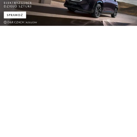
żywo
. W całkowitej ciemności, przy
akompaniamencie muzyki, na oczach widzów
powstają efemeryczne obrazy tworzone za pomocą
technologii UV. Projekt łączy tradycyjne środki
wyrazu z nowoczesnymi rozwiązaniami
technologicznymi, tworząc wyjątkowe
doświadczenie angażujące wiele zmysłów
jednocześnie.
Refleksję nad relacją człowieka i technologii
podejmuje także
animacja
„Duch w Maszynie”
,
prezentowana na murach Zamku Lubomirskich.
Utrzymana w estetyce kolażu opowieść prowadzi
widzów do futurystycznej rzeczywistości, w której
ludzie i inteligentne maszyny współistnieją w
pozornie idealnym świecie. To wizualna medytacja