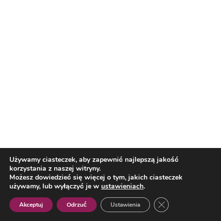
choć na chwilę! Do niedzieli masz
czas!
Kolejne ważne inwestycje drogowe
w Rzeszowie
Jaromirze, do zobaczenia! Pogrzeb
redaktora Jaromira
Kwiatkowskiego
Reklama
El. LM: Lech Poznań znokautował
mistrza Danii. Gol nowego nabytku
ozdobą meczu
Używamy ciasteczek, aby zapewnić najlepszą jakość
korzystania z naszej witryny.
Możesz dowiedzieć się więcej o tym, jakich ciasteczek
Reklama
używamy, lub wyłączyć je w
ustawieniach
.
Zamknij panel pow
Akceptuj
Odrzuć
Ustawienia
Polish