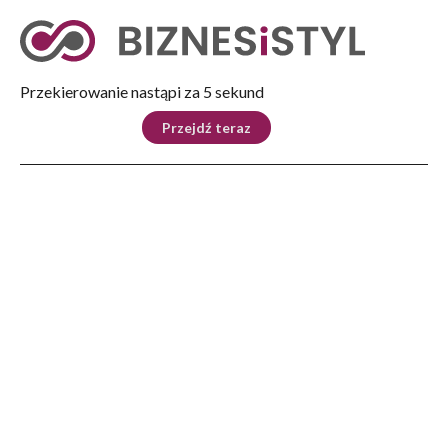
Tryb nocny
Nie
Przekierowanie nastąpi za 4 sekund
KRAJ
BIZNES
ŚWIAT
LIFESTYLE
SPORT
Przejdź teraz
Reklama
Strona główna
>
Kultura
>
Projekty artystyczne Europejskiego Stadionu Kultury 2026 pod hasłem
INNOVATION
KULTURA
Projekty artystyczne