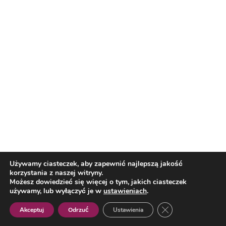
Nasi partnerzy
Reklama
O nas
Reklama
Redakcja
Bloguj z nami
Patronat medialny
Regulamin
Kontakt
Używamy ciasteczek, aby zapewnić najlepszą jakość
korzystania z naszej witryny.
Copyright 2012 Biznes i Styl. Wszystkie prawa zastrzeżone.
Możesz dowiedzieć się więcej o tym, jakich ciasteczek
Polityka prywatności
Polityka cookies
używamy, lub wyłączyć je w
ustawieniach
.
Zamknij panel pow
Akceptuj
Odrzuć
Ustawienia
Polish