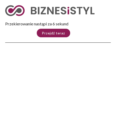
Tryb nocny
Nie
Przekierowanie nastąpi za 5 sekund
KRAJ
BIZNES
ŚWIAT
LIFESTYLE
SPORT
Przejdź teraz
Reklama
Strona główna
>
Kultura
>
Drewno w centrum uwagi. Trwają Podkarpackie Dni Architektury 2026
KULTURA
Drewno w centrum uwagi.
Trwają Podkarpackie Dni