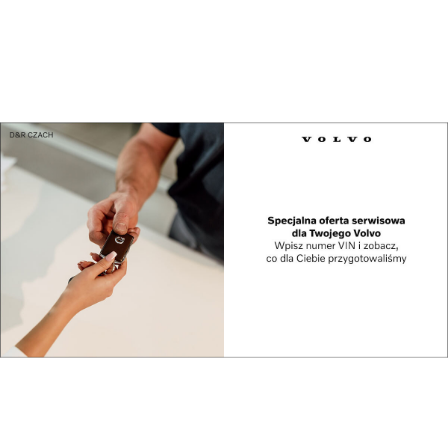
Kultura
W Budzie Jarmarcznej przysiądź choć na chwilę! ...
Kultura
Lubaczowska odsłona Podkarpackich Dni
Architekt...