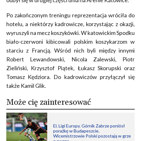
odbył się w drugiej części dnia na Arenie Katowice.
Po zakończonym treningu reprezentacja wróciła do
hotelu, a niektórzy kadrowicze, korzystając z okazji,
wyruszyli na mecz koszykówki. W katowickim Spodku
biało-czerwoni kibicowali polskim koszykarzom w
starciu z Francją. Wśród nich byli między innymi
Robert Lewandowski, Nicola Zalewski, Piotr
Zieliński, Krzysztof Piątek, Łukasz Skorupski oraz
Tomasz Kędziora. Do kadrowiczów przyłączył się
także Kamil Glik.
Może cię zainteresować
El. Ligi Europy. Górnik Zabrze poniósł
porażkę w Budapeszcie.
Wicemistrzowie Polski pozostają w grze
o awans