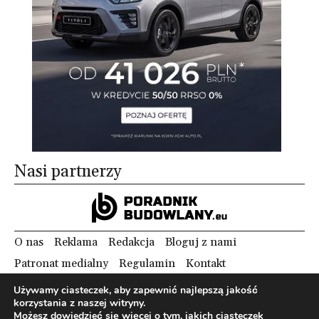
Nasi partnerzy
O nas
Reklama
Redakcja
Bloguj z nami
Patronat medialny
Regulamin
Kontakt
Używamy ciasteczek, aby zapewnić najlepszą jakość
korzystania z naszej witryny.
Copyright 2012 Biznes i Styl. Wszystkie prawa zastrzeżone.
Możesz dowiedzieć się więcej o tym, jakich ciasteczek