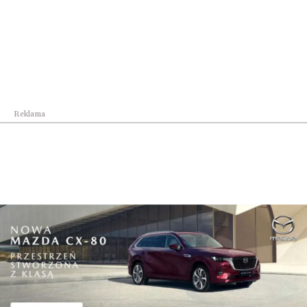
naftowe.
A te czysto użytkowe?
To lampy gospodarcze i techniczne. Najczęściej
pozbawione, zbędnych ozdób. O ich prostej budowie
Reklama
decydowała czysta funkcjonalność. Począwszy od
1854 roku do początku XX wieku ich wygląd nie
zmienił się. Stosowano tylko coraz nowocześniejszy
typ palnika: najpierw sznurkowy, później
szczelinowy, na pierścieniowym skończywszy. Jak
niezawodne były lampy naftowe świadczy fakt, iż w
latach 20-tych XX wieku używano ich jako
reflektorów samochodowych. Posiadamy w naszych
zbiorach egzemplarze pochodzące z ekskluzywnego
francuskiego automobilu marki De Dion Bouton.