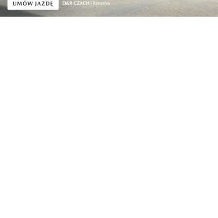
Lampy naftowe długo służyły jako lampy rowerowe i
powozowe. Ich budowę dostosowano do funkcji.
Reflektor z lustrem odblaskowym znajdował się z
boku. Komorę spalania osłonięto metalowym
kloszem i kominkiem, które zabezpieczały płomień
przed deszczem i śniegiem. Przyścienną lampę
okrętową wyposażono w nowatorski, niezwykle
skuteczny system dwupierścieniowy, utrzymujący ją
w pionie, niezależnie wychyłów statku. Piecyki i
podgrzewacze są kolejnym dowodem szerokiego
zastosowania nafty. Pełniły funkcję źródła światła, a
równocześnie emitowały ciepło. Płomień
powstający ze spalania nafty znalazł również
zastosowanie w urządzeniach służących do
sterylizacji instrumentów medycznych i przyrządów
kosmetycznych.