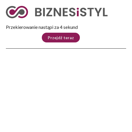
Tryb nocny
Nie
Przekierowanie nastąpi za 4 sekund
KRAJ
BIZNES
ŚWIAT
LIFESTYLE
SPORT
Przejdź teraz
Reklama
Strona główna
>
Ludzie
>
Wywiady
>
W świetle naftowej lampy. Historia oświetlenia
LUDZIE
W świetle naftowej lampy.