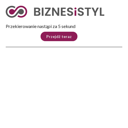
Tryb nocny
Nie
Przekierowanie nastąpi za 4 sekund
KRAJ
BIZNES
ŚWIAT
LIFESTYLE
SPORT
Przejdź teraz
Reklama
Strona główna
>
Ludzie
>
Wywiady
>
Złotego trzeba bronić, a nie podążać drogą Gierka
LUDZIE
Złotego trzeba bronić, a nie