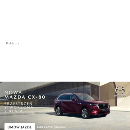
atut. Nie oszukujmy się jednak, że jest to kluczowy
czynnik dla gospodarki. Kluczowe jest to, że stopa
inwestycji w Polsce od lat jest bardzo niska.
Występuje przy tym zbieżność ze zmianą rządów.
Wtedy mocno wyhamowały inwestycje prywatne,
Reklama
trochę mniej prywatno-publiczne. Nie dotyczyło to
unijnych, które rządzą się innymi prawami. No, ale
teraz, kiedy skończyły się pieniądze unijne,
inwestycje zupełnie wyhamowały. Samorządy
budują mniej, bo budżety mają już napięte do granic
możliwości z powodu wzrostów cen energii i
mniejszych wpływów z podatków po obniżeniu PIT-
u. Zatem koła zamachowego gospodarki, jakim są
inwestycje, to my nie mamy od lat. A, niestety,
niepewność, wysokie stopy procentowe, inflacja
tylko zniechęca do inwestowania, znam wielu