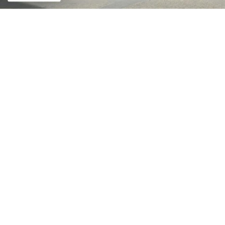
przedsiębiorców, którzy zamierzali inwestować w
tym roku, ale inwestycji nie rozpoczęli, bo się
obawiają przyszłości. Nie wiedzą, co ich czeka za rok
czy dwa. Mrożąca jest niestabilność prawa. W
warunkach, kiedy mówiąc obrazowo wieczorem
przegłosowuje się ustawę, a rano wchodzi ona w
życie, z mocą o trzy miesiące wstecz, przedsiębiorcy
zwyczajnie się boją. Inwestuje się wtedy, kiedy ma się
przekonanie, że to ma sens. Dziś tego przekonania
firmy nie mają.
Rząd podsuwa coraz to nowe pomysły, ale też z
niektórych się wycofuje, np. prace nad „podatkiem
Sasina”, czyli od nadmiarowych zysków zostały
zawieszone, wrócił za to pomysł nacjonalizacja
Żabki…