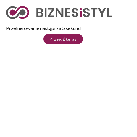
Tryb nocny
Nie
Przekierowanie nastąpi za 5 sekund
KRAJ
BIZNES
ŚWIAT
LIFESTYLE
SPORT
Przejdź teraz
Reklama
Strona główna
>
Lifestyle
>
Na szczęście, na zdrowie, na ten Nowy Rok 2024!
LIFESTYLE
Na szczęście, na zdrowie, na
ten Nowy Rok 2024!