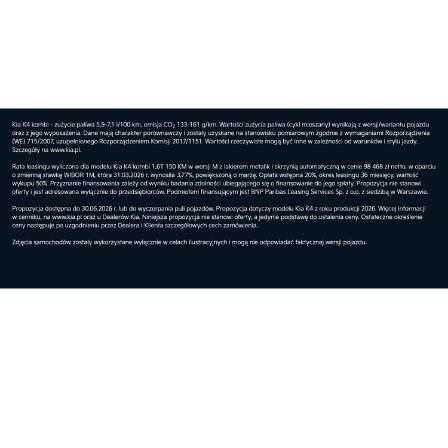
Lifestyle
Rozmowy o przyszłości Portu Lotniczego
Rzeszów-...
Lifestyle
Gdy tradycja staje się luksusem. Jak polska ole...