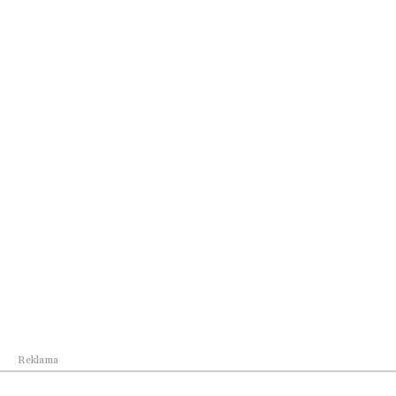
Najpopularniejsze w dziale
Reklama
Książka