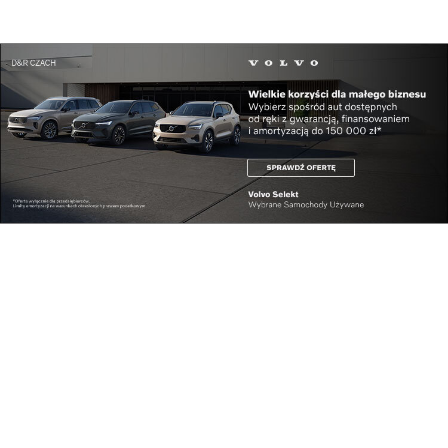
Piszę książki, bo lubię pisać. To dla mnie przy...
Reklama
Najnowsze
Piszę książki, bo lubię
„Komunikacja czy
pisać. To dla...
separacja?” – ...