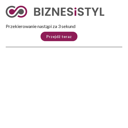
Tryb nocny
Nie
Przekierowanie nastąpi za 2 sekund
KRAJ
BIZNES
ŚWIAT
LIFESTYLE
SPORT
Przejdź teraz
Reklama
Strona główna
>
Kultura
>
Książka
>
Zapomniani bieszczadzcy Żydzi
KULTURA
Zapomniani bieszczadzcy
Żydzi