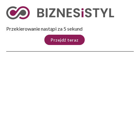
Tryb nocny
Nie
Przekierowanie nastąpi za 4 sekund
KRAJ
BIZNES
ŚWIAT
LIFESTYLE
SPORT
Przejdź teraz
Reklama
Strona główna
>
Kultura
>
Bieszczady Andrzeja Potockiego w Księgarni Nova
KULTURA
Bieszczady Andrzeja
Potockiego w Księgarni