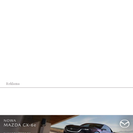
Kultura
Piszę książki, bo lubię pisać. To dla mnie przy...
Reklama
Kultura
Inscenizacja historyczno-kulturowa w Radymnie