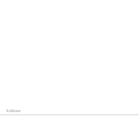
Kraj
Rekomendacja Pełnomocnika Rządu do Spraw
Cyberb...
Reklama