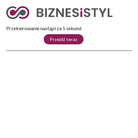
Tryb nocny
Nie
Przekierowanie nastąpi za 4 sekund
KRAJ
BIZNES
ŚWIAT
LIFESTYLE
SPORT
Przejdź teraz
Reklama
Strona główna
>
Kraj
>
Prezydent Andrzej Duda nadał odznaczenia państwowe uczestnikom Powstania
Warszawskiego
KRAJ
Prezydent Andrzej Duda