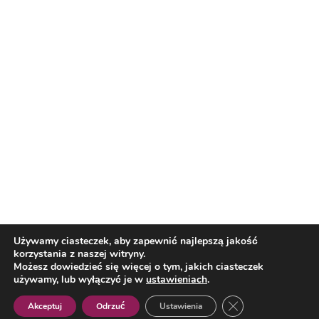
Nasi partnerzy
Reklama
O nas
Reklama
Redakcja
Bloguj z nami
Patronat medialny
Regulamin
Kontakt
Używamy ciasteczek, aby zapewnić najlepszą jakość
korzystania z naszej witryny.
Copyright 2012 Biznes i Styl. Wszystkie prawa zastrzeżone.
Możesz dowiedzieć się więcej o tym, jakich ciasteczek
Polityka prywatności
Polityka cookies
używamy, lub wyłączyć je w
ustawieniach
.
Zamknij panel pow
Akceptuj
Odrzuć
Ustawienia
Polish