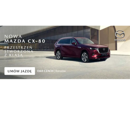
Biznes
We wrześniu Carpathian Drone Summit.
Podkarpaci...
Biznes
Dzisiaj kupują konkurentów a jeszcze niedawno
w...