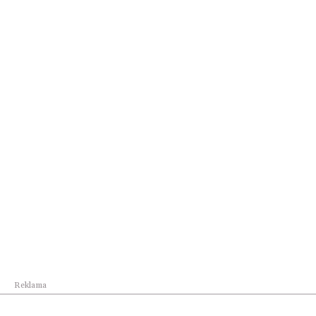
Biznes
Wojewódzki Zespół Koordynacji do spraw
polityki...
Reklama