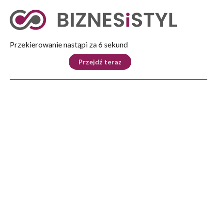
Tryb nocny
Nie
Przekierowanie nastąpi za 5 sekund
KRAJ
BIZNES
ŚWIAT
LIFESTYLE
SPORT
Przejdź teraz
Reklama
Strona główna
>
Biznes
>
W Medyce rozpoczęła się całodobowa blokada przejścia granicznego
BIZNES
W Medyce rozpoczęła się
całodobowa blokada