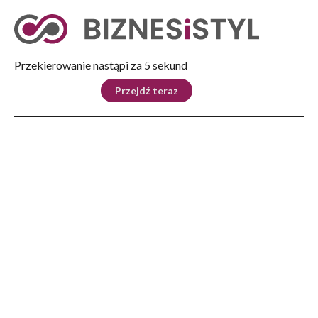
Tryb nocny
Nie
Przekierowanie nastąpi za 5 sekund
KRAJ
BIZNES
ŚWIAT
LIFESTYLE
SPORT
Przejdź teraz
Reklama
Strona główna
>
Automoto
>
Serwis i części
>
Volvo Cars wdraża w Europie obsługę serwisową door2door – Volvo Valet
AUTOMOTO
Volvo Cars wdraża w Europie
obsługę serwisową