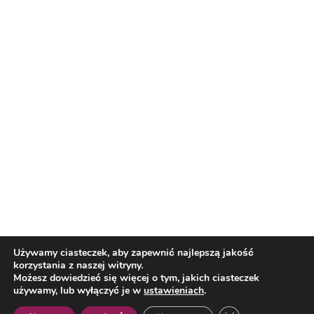
Reklama
Nasi partnerzy
Reklama
O nas
Reklama
Redakcja
Bloguj z nami
Patronat medialny
Regulamin
Kontakt
Używamy ciasteczek, aby zapewnić najlepszą jakość
korzystania z naszej witryny.
Copyright 2012 Biznes i Styl. Wszystkie prawa zastrzeżone.
Możesz dowiedzieć się więcej o tym, jakich ciasteczek
Polityka prywatności
Polityka cookies
używamy, lub wyłączyć je w
ustawieniach
.