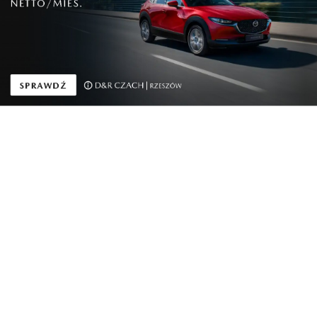
rozwiązanie do
Aplikację Mazda
każdego za...
Charging
W 2024 roku na całym
Diagnostyka w czasie
świecie skonfisk...
rzeczywistym od ...
Reklama