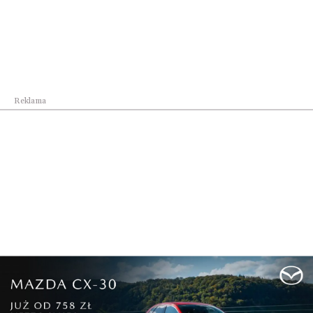
Najnowsze
Reklama
Autoryzowany Serwis
Blacharnia-Lakiernia
Blacharsko-Lakier...
D&R Czach – ...
Uniwersalne
MAZDA wprowadza