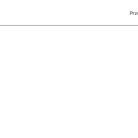
Prz
SPORT
KULTURA
POZNAJ REGION
LUD