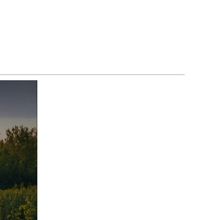
klama
cane