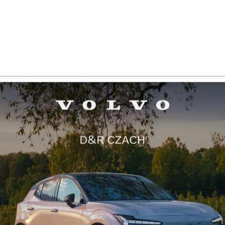
eksowa sieć ładowania ma powstać przed
m dekady, kiedy to producent luksusowych
Re
hodów ze Stuttgartu zamierza przejść na
y w pełni elektryczne wszędzie tam, gdzie
lą na to warunki rynkowe. Sieć ładowania
des-Benz o wysokiej mocy znacznie poprawi
adczenia klientów związane z ładowaniem,
spieszy podróż w kierunku całkowicie
rycznej mobilności i będzie stanowić zasób
trukturalny o globalnej skali, z potencjałem
nia wartości na przyszłość. Centra ładowania
edes-Benz zostaną zlokalizowane w
owych miastach i skupiskach miejskich, w
żu głównych arterii komunikacyjnych oraz
Pole
nie zlokalizowanych punktów sprzedaży i
 w tym uczestniczących w programie dealerów