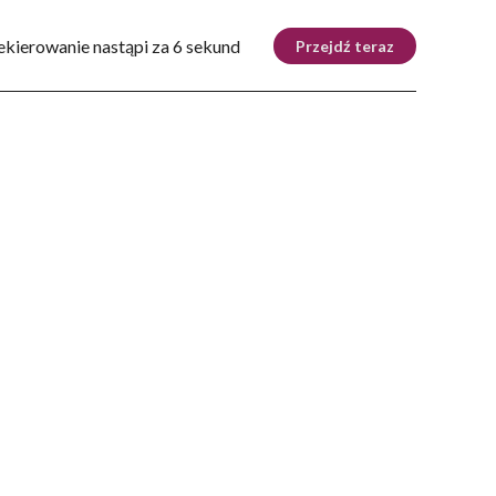
Tryb nocny
Nie
ekierowanie nastąpi za 5 sekund
Przejdź teraz
ZIE
DOM
AUTOMOTO
KRAKÓW