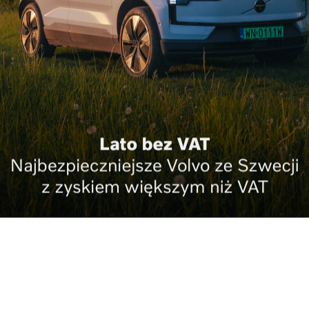
W B
cho
cza