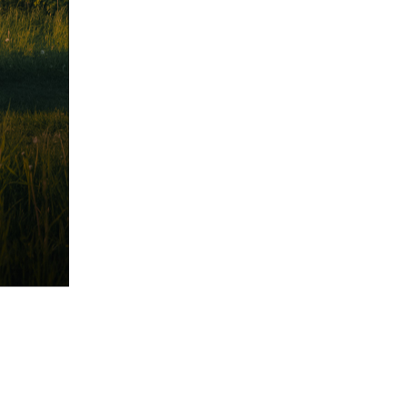
Kultura
udzie Jarmarcznej przysiądź
ć na chwilę! Do niedzieli masz
s!
Kolejne ważne inwestycje
drogowe w Rzeszowie
Jaromirze, do zobaczenia!