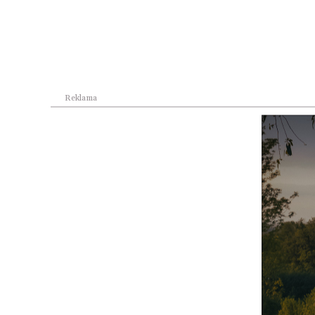
wprowadza
Kompl
dwukierunkowe
ładowanie do
końce
domowego użytku
samoc
napęd
Mercedes-Maybach
pozwo
V12 Edition – tam,
Reklama
gdzie dziedzictwo
Merce
spotyka się z
wyrafinowanym
doświ
wzornictwem i
przy
autentycznym
kunsztem
elekt
infras
Reklama
tworze
Merc
klucz
pobli
dogod
usług,