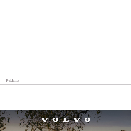
Nowe, bardziej konkurencyjne ceny
Mazdy CX-60 i Mazdy CX-80. Jeszcze
więcej korzyści dla klientów w segmencie
dużych SUV-ów.
Udostępnij
Reklama
Reklama