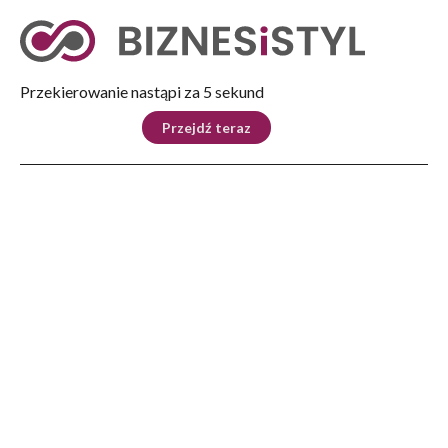
Tryb nocny
Nie
Przekierowanie nastąpi za 4 sekund
KRAJ
BIZNES
ŚWIAT
LIFESTYLE
SPORT
Przejdź teraz
Reklama
Strona główna
>
Automoto
>
Debiut NOWEJ MAZDY CX-6e podczas POZNAŃ MOTOR SHOW 2026
AUTOMOTO
Debiut NOWEJ MAZDY CX-