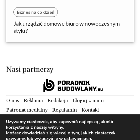
Biznes na co dzień
Jak urządzić domowe biuro w nowoczesnym
stylu?
Nasi partnerzy
O nas
Reklama
Redakcja
Bloguj z nami
Patronat medialny
Regulamin
Kontakt
Używamy ciasteczek, aby zapewnić najlepszą jakość
korzystania z naszej witryny.
Copyright 2012 Biznes i Styl. Wszystkie prawa zastrzeżone.
Możesz dowiedzieć się więcej o tym, jakich ciasteczek
Polityka prywatności
Polityka cookies
używamy, lub wyłączyć je w
ustawieniach
.