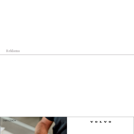
wojskowyc...
Reklama
Świat
Centrum Europejskiej Agencji Kosmicznej
powstan...
Reklama