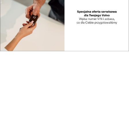
Najnowsze
Polska gospodarzem
Centrum Europejskiej
pierwszych ćwiczeń...
Agencji Kosmiczn...