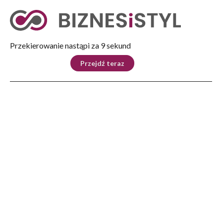
Tryb nocny
Nie
Przekierowanie nastąpi za 8 sekund
KRAJ
BIZNES
ŚWIAT
LIFESTYLE
SPORT
Przejdź teraz
Reklama
Strona główna
>
Świat
>
Szef rady bezpieczeństwa Ukrainy ostrzega Zachód przed „samozadowoleniem”
w sprawie Rosji
ŚWIAT