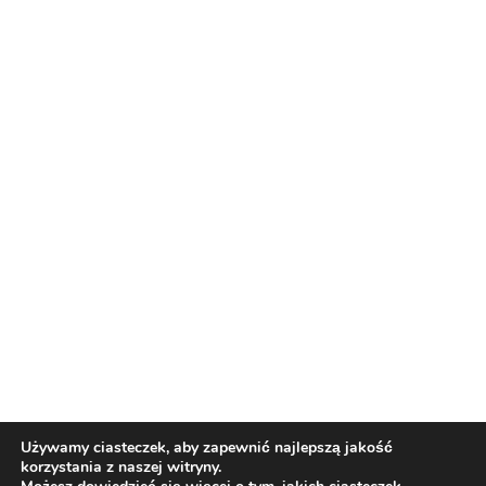
Francja – Hiszpania w półfinale MŚ
2026. Kiedy mecz i gdzie oglądać
dzisiaj transmisję?
Reklama
Reklama
Używamy ciasteczek, aby zapewnić najlepszą jakość
korzystania z naszej witryny.