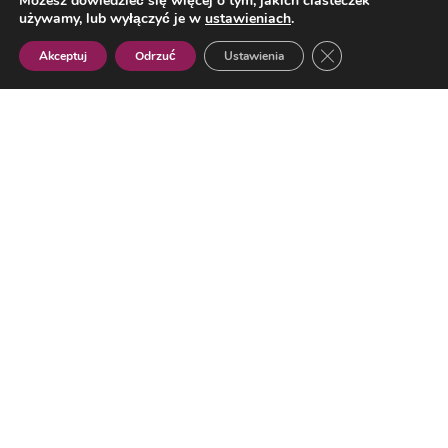
Możesz dowiedzieć się więcej o tym, jakich ciasteczek
używamy, lub wyłączyć je w
ustawieniach
.
Zamknij panel pow
Akceptuj
Odrzuć
Ustawienia
Polish
Reklama