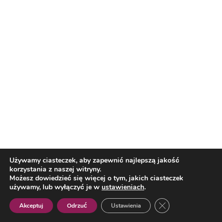
Nasi partnerzy
Reklama
O nas
Reklama
Redakcja
Bloguj z nami
Używamy ciasteczek, aby zapewnić najlepszą jakość
Patronat medialny
Regulamin
Kontakt
korzystania z naszej witryny.
Możesz dowiedzieć się więcej o tym, jakich ciasteczek
używamy, lub wyłączyć je w
ustawieniach
.
Copyright 2012 Biznes i Styl. Wszystkie prawa zastrzeżone.
Polityka prywatności
Polityka cookies
Zamknij panel pow
Akceptuj
Odrzuć
Ustawienia
Polish