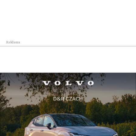
Co może zrobić kadra
zarządzająca
cyberbezpieczeństwem?
Reklama
Strategia cybernetyczna i brak
współpracy gospodarczej
Cyber ​​nie jest podstawowym artykułem
konsumenckim ani towarem, ale dla większości jest
rodzajem przestępstwa. Współpraca, o ile jest to
możliwe, musi być spójną zasadą społeczności
liderów cybernetycznych. W krótkim okresie jasne
jest jednak, że osoby odpowiedzialne za
zabezpieczenie naszych najcenniejszych