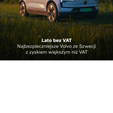
infrastruktur muszą dostosować swoje strategie
cybernetyczne na trzy sposoby:
Zabezpiecz budżet cybernetyczny przed szokiem
fiskalnym: Rozpocznij współpracę z firmą już teraz,
aby zabezpieczyć podstawowe wydatki na
ograniczanie ryzyka, dzięki czemu postawa
bezpieczeństwa przetrwa wszelkie cięcia kosztów i
inflację spowodowaną wprowadzeniem taryf, nawet
w warunkach zwiększonego zagrożenia.
Wprowadź odporność geopolityczną do
cyberprzestrzeni przedsiębiorstwa: upewnij się, że
cyberzagrożenia i możliwości technologiczne będą
naprawdę odporne na przyszłe wykluczenia ze
względu na pochodzenie narodowe, politykę