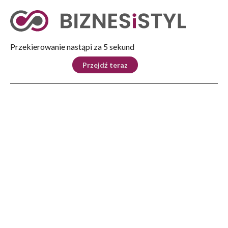
Tryb nocny
Nie
Przekierowanie nastąpi za 4 sekund
KRAJ
BIZNES
ŚWIAT
LIFESTYLE
SPORT
Przejdź teraz
Reklama
Strona główna
>
Świat
>
Jak globalna wojna handlowa wpłynie na przyszłość cybernetycznego
przywództwa
ŚWIAT
Jak globalna wojna handlowa