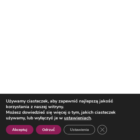
Podkarpackie Q&A z
Bezwstydnie czerpię z
Małgorzatą Jar...
doświadczeń moj...
Reklama
Reklama
Używamy ciasteczek, aby zapewnić najlepszą jakość
korzystania z naszej witryny.
Możesz dowiedzieć się więcej o tym, jakich ciasteczek
używamy, lub wyłączyć je w
ustawieniach
.
Najnowsze
Zamknij panel pow
Akceptuj
Odrzuć
Ustawienia
Polish