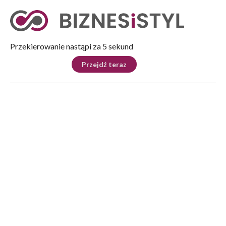
Tryb nocny
Nie
Przekierowanie nastąpi za 4 sekund
KRAJ
BIZNES
ŚWIAT
LIFESTYLE
SPORT
Przejdź teraz
Reklama
Strona główna
>
Ludzie
>
Wywiady
>
Jak człowieka nie uwiera nic, nie dąży do zmian, a my chcemy przeć do przodu!
LUDZIE
Jak człowieka nie uwiera nic,