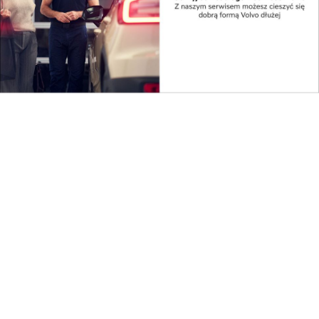
szyciem, dokładnie z szyciem torebek, z dnia na dzień
stała się poważnym zajęciem. Pod koniec 2010 r.
założyłam firmę i już cały 2011 r. wspólnie z jedną
krawcową bardzo mocno działałam w pracowni
krawieckiej. Kolejnym przełomowym krokiem był
2012 rok, gdy założyłam własny sklep internetowy.
Wtedy modliłam się po cichu, by mieć zamówienia na
około 30 torebek w miesiącu, co pozwoliłoby na
utrzymanie firmy, zapłacenie składek i podatków
oraz powolny rozwój. Dziś szyjemy kilkaset
skórzanych torebek w miesiącu i to jest coś, z czego
jestem bardzo dumna, choć wymaga ogromnego
wkładu pracy, zaangażowania i wcale nie jest
gwarancją stabilnej przyszłości.
Mimo to, każdego dnia dziękuje Pani za wszystkie