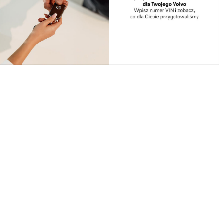
zwątpiłem w to (śmiech). Ale bez wątpienia budzi się
w człowieku ciągota do takiego sposobu myślenia.
Czy niechęć do eskalowania ryzyka była źródłem
Pańskiej niechęci do wspinania się w zimie?
Powiedział Pan kiedyś, że zimowe wejścia to
„bezsensowne poszukiwanie odmrożeń”.
Uważałem, że współczynnik sukcesu w zimie jest
znikomy. To, że paru polskim wyprawom udało się o
tej porze roku wejść na ośmiotysięczniki, jest
szczęściem, a nie zasadą. Normalnie w górach
wysokich w zimie panują takie warunki, że nie ma
jeszcze takiej technologii, która by pozwoliła
człowiekowi uniezależnić się od nich. Albo po prostu,
powiem zwyczajnie: ze zwykłego lenistwa nie