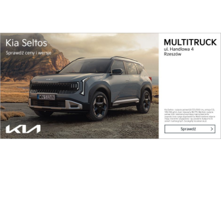
Mieczysławem Górakiem wsiadł za stery “Tampico”
TB – 9 i odbył lot na trasie Rzeszów-Solina-
Bezmiechowa-Rzeszów.
Ks. prof. Heller – światowej sławy
kosmolog doktorem honoris causa PRz
Udostępnij
Reklama