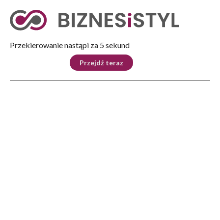
Tryb nocny
Nie
Przekierowanie nastąpi za 5 sekund
KRAJ
BIZNES
ŚWIAT
LIFESTYLE
SPORT
Przejdź teraz
Reklama
Strona główna
>
Ludzie
>
Ks. prof. Heller, światowej sławy uczony, kończy 88 lat
LUDZIE
Ks. prof. Heller, światowej
sławy uczony, kończy 88 lat