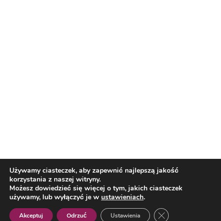
Nasi partnerzy
Reklama
O nas
Reklama
Redakcja
Bloguj z nami
Patronat medialny
Regulamin
Kontakt
Używamy ciasteczek, aby zapewnić najlepszą jakość
korzystania z naszej witryny.
Copyright 2012 Biznes i Styl. Wszystkie prawa zastrzeżone.
Możesz dowiedzieć się więcej o tym, jakich ciasteczek
Polityka prywatności
Polityka cookies
używamy, lub wyłączyć je w
ustawieniach
.
Zamknij panel pow
Akceptuj
Odrzuć
Ustawienia