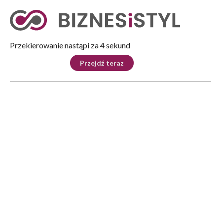
Tryb nocny
Nie
Przekierowanie nastąpi za 4 sekund
KRAJ
BIZNES
ŚWIAT
LIFESTYLE
SPORT
Przejdź teraz
Reklama
Strona główna
>
Lifestyle
>
Moda i uroda
>
Wieczorne wyciszenie – 6 kroków do relaksu. Jak przygotować kąpiel, która
uspokaja ciało i umysł
LIFESTYLE
Wieczorne wyciszenie – 6