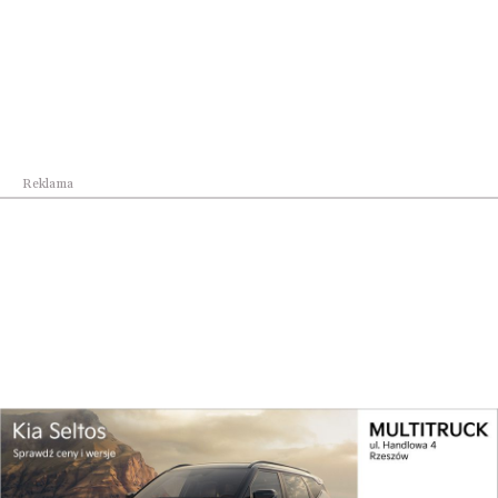
Zapachy na wiosnę, które dodają energii i
lekkości. Wiosenna zmiana, którą warto
poczuć
Udostępnij
Reklama
Reklama
Najpopularniejsze w dziale