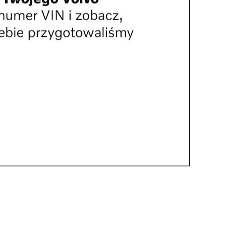
Kultura
ckowa Noc 2026 Summer GIG
W Budzie Jarmarcznej
przysiądź choć na chwilę! Do
niedzieli masz czas!
Kolejne ważne inwestycje
drogowe w Rzeszowie