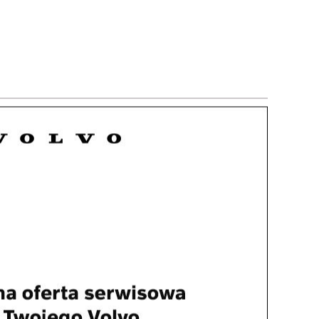
klama
cane