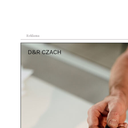
Może cię zainteresować
ziół –
Matki 
zbóż: 
Tradycje
ozdob
garncarskie w
Medyni. Od 150 lat
oregan
Reklama
zapac
bukiet
Finał III Festiwalu
Kultury Lasowiackiej
w Rozwadowie
Finał III Festiwalu
Kultury Lasowiackiej
w Rozwadowie
Reklama