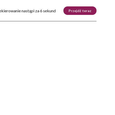
Tryb nocny
Nie
ekierowanie nastąpi za 6 sekund
Przejdź teraz
ZIE
DOM
AUTOMOTO
KRAKÓW