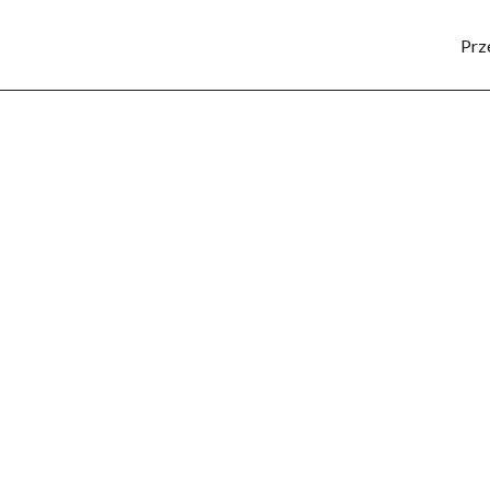
Prz
SPORT
KULTURA
POZNAJ REGION
LUD