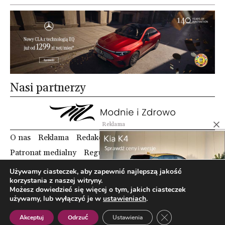
Nasi partnerzy
Reklama
O nas
Reklama
Redakcja
Bloguj z nami
Patronat medialny
Regulamin
Kontakt
Używamy ciasteczek, aby zapewnić najlepszą jakość
korzystania z naszej witryny.
Copyright 2012 Biznes i Styl. Wszystkie prawa zastrzeżone.
Możesz dowiedzieć się więcej o tym, jakich ciasteczek
Polityka prywatności
Polityka cookies
używamy, lub wyłączyć je w
ustawieniach
.
Zamknij panel pow
Akceptuj
Odrzuć
Ustawienia