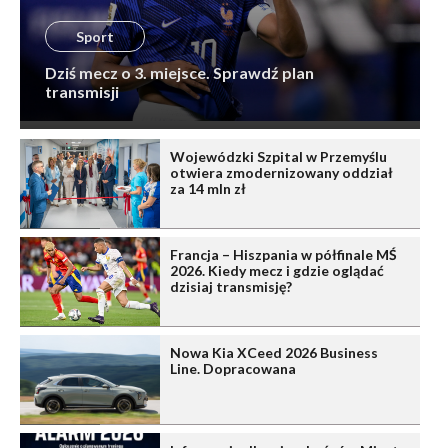
Sport
Dziś mecz o 3. miejsce. Sprawdź plan
transmisji
Wojewódzki Szpital w Przemyślu
otwiera zmodernizowany oddział
za 14 mln zł
Francja – Hiszpania w półfinale MŚ
2026. Kiedy mecz i gdzie oglądać
dzisiaj transmisję?
Nowa Kia XCeed 2026 Business
Line. Dopracowana