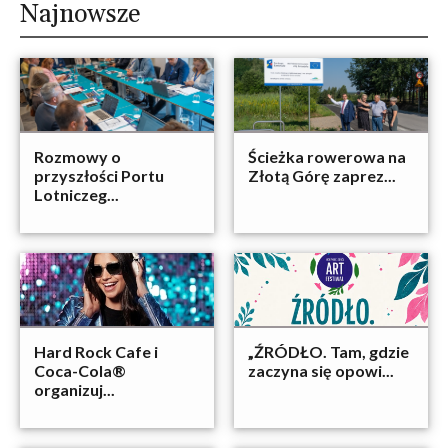
Najnowsze
Rozmowy o
Ścieżka rowerowa na
przyszłości Portu
Złotą Górę zaprez...
Lotniczeg...
Hard Rock Cafe i
„ŹRÓDŁO. Tam, gdzie
Coca-Cola®
zaczyna się opowi...
organizuj...