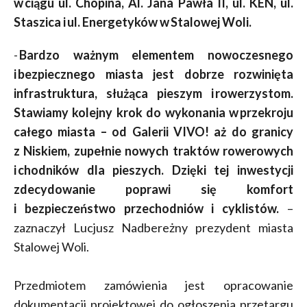
w ciągu ul. Chopina, Al. Jana Pawła II, ul. KEN, ul.
Staszica i ul. Energetyków w Stalowej Woli.
-
Bardzo ważnym elementem nowoczesnego
i bezpiecznego miasta jest dobrze rozwinięta
infrastruktura, służąca pieszym i rowerzystom.
Stawiamy kolejny krok do wykonania w przekroju
całego miasta – od Galerii VIVO! aż do granicy
z Niskiem, zupełnie nowych traktów rowerowych
i chodników dla pieszych. Dzięki tej inwestycji
zdecydowanie poprawi się komfort
i bezpieczeństwo przechodniów i cyklistów.
–
zaznaczył Lucjusz Nadbereżny prezydent miasta
Stalowej Woli.
Przedmiotem zamówienia jest opracowanie
dokumentacji projektowej do ogłoszenia przetargu