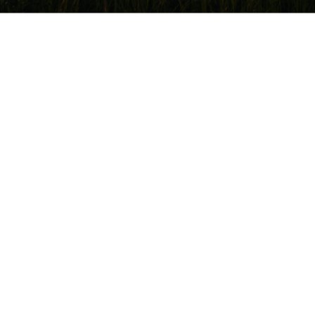
Lifestyle
Podkarpacie ponownie światową stolicą
polonijne...
Lifestyle
„Live in Rzeszów” – cykl wakacyjnych koncertów
...