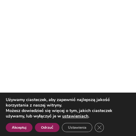
Nasi partnerzy
Reklama
O nas
Reklama
Redakcja
Bloguj z nami
Patronat medialny
Regulamin
Kontakt
Używamy ciasteczek, aby zapewnić najlepszą jakość
korzystania z naszej witryny.
Copyright 2012 Biznes i Styl. Wszystkie prawa zastrzeżone.
Możesz dowiedzieć się więcej o tym, jakich ciasteczek
Polityka prywatności
Polityka cookies
używamy, lub wyłączyć je w
ustawieniach
.
Zamknij panel pow
Akceptuj
Odrzuć
Ustawienia
Polish