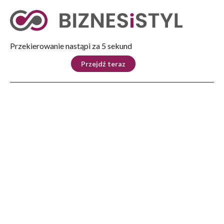
Tryb nocny
Nie
Przekierowanie nastąpi za 5 sekund
KRAJ
BIZNES
ŚWIAT
LIFESTYLE
SPORT
Przejdź teraz
Reklama
Strona główna
>
Lifestyle
>
Piernikowe cuda z Kopytowej czas piec zacząć
LIFESTYLE
Piernikowe cuda z Kopytowej
czas piec zacząć