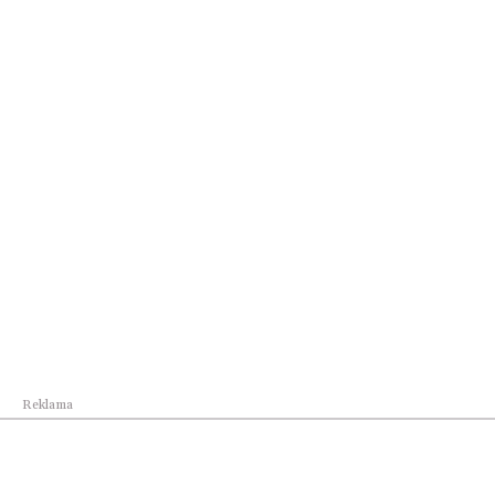
Lifestyle
Rozmowy o przyszłości Portu Lotniczego
Rzeszów-...
Reklama
Lifestyle