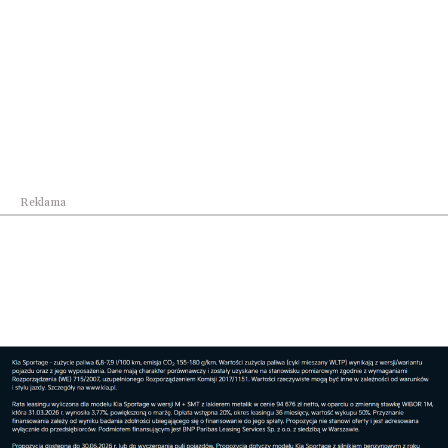
Kultura
Piszę książki, bo lubię pisać. To dla mnie przy...
Reklama
Kultura
Inscenizacja historyczno-kulturowa w Radymnie