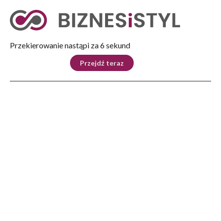
Tryb nocny
Nie
Przekierowanie nastąpi za 5 sekund
KRAJ
BIZNES
ŚWIAT
LIFESTYLE
SPORT
Przejdź teraz
Reklama
Strona główna
>
Kultura
>
W czułych objęciach pejzażu Anny Pustelniak-Kuchniak
KULTURA
W czułych objęciach pejzażu
Anny Pustelniak-Kuchniak