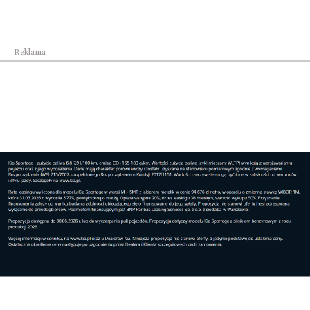
Reklama
Kultura
Lubaczowska odsłona Podkarpackich Dni
Architekt...
Kultura
Festiwal z wrażliwością. Poznaj pierwsze szczeg...