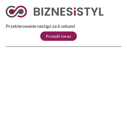
Tryb nocny
Nie
Przekierowanie nastąpi za 5 sekund
KRAJ
BIZNES
ŚWIAT
LIFESTYLE
SPORT
Przejdź teraz
Reklama
Strona główna
>
Kultura
>
„Obrazzki” Marka Olszyńskiego u Janka Pastuły
KULTURA
„Obrazzki” Marka
Olszyńskiego u Janka