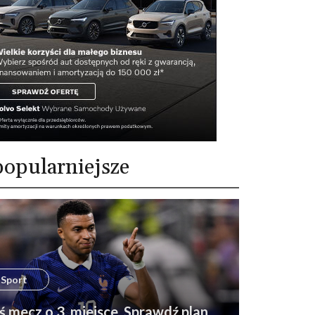
opularniejsze
Sport
ś mecz o 3. miejsce. Sprawdź plan