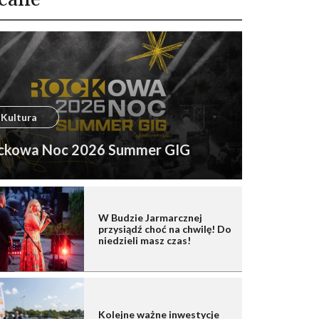
Kultura
ckowa Noc 2026 Summer GIG
W Budzie Jarmarcznej
przysiądź choć na chwilę! Do
niedzieli masz czas!
Kolejne ważne inwestycje