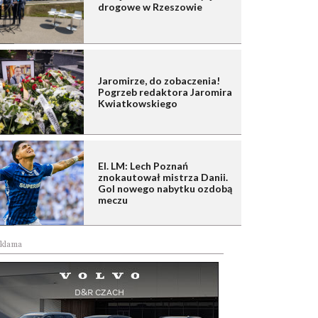
drogowe w Rzeszowie
Jaromirze, do zobaczenia!
Pogrzeb redaktora Jaromira
Kwiatkowskiego
El. LM: Lech Poznań
znokautował mistrza Danii.
Gol nowego nabytku ozdobą
meczu
klama