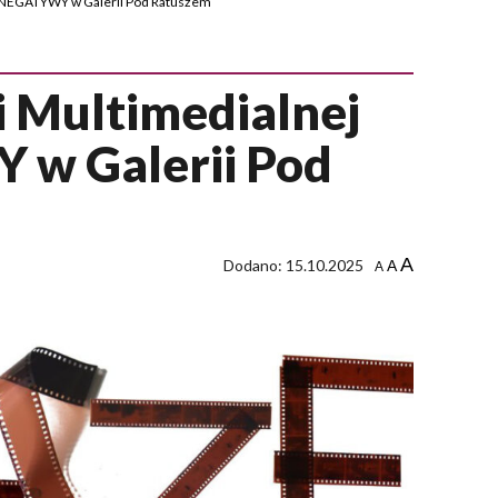
E NEGATYWY w Galerii Pod Ratuszem
i Multimedialnej
w Galerii Pod
A
Dodano: 15.10.2025
A
A