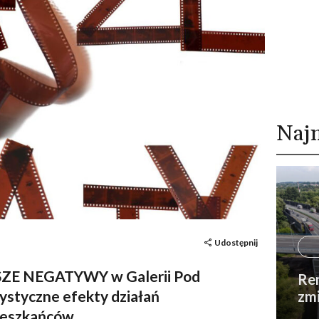
Naj
Udostępnij
ASZE NEGATYWY w Galerii Pod
Rem
ystyczne efekty działań
zmi
ieszkańców