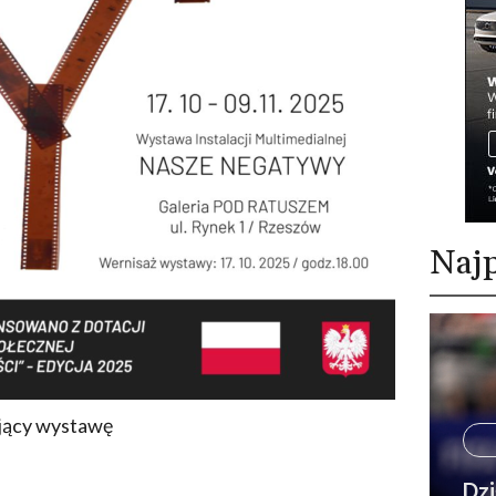
Najp
jący wystawę
Dzi