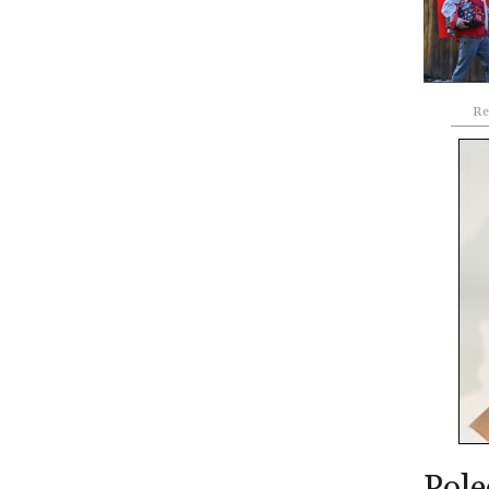
Re
Pole