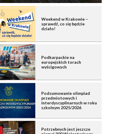
Weekend w Krakowie –
sprawdź, co się będzie
działo!
Podkarpackie na
europejskich torach
wyścigowych
Podsumowanie olimpiad
przedmiotowych i
interdyscyplinarnych w roku
szkolnym 2025/2026
Potrzebnych jest jeszcze
niemal 300 Wolontariuszy