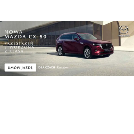
Kultura
XX Światowy Festiwal Polonijnych Zespołów
Folkl...
Kultura
W Budzie Jarmarcznej przysiądź choć na chwilę! ...