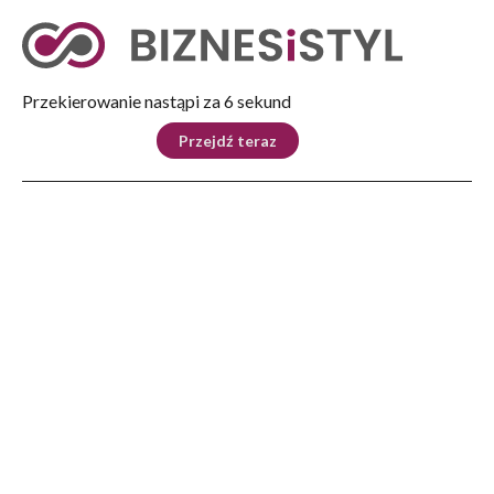
Tryb nocny
Nie
Przekierowanie nastąpi za 5 sekund
KRAJ
BIZNES
ŚWIAT
LIFESTYLE
SPORT
Przejdź teraz
Reklama
Strona główna
>
Kultura
>
Wystawa „Ogrody liryczne Marii Pawlikowskiej Jasnorzewskiej” tylko do 15
października w Rzeszowskich Piwnicach
KULTURA
Wystawa „Ogrody liryczne