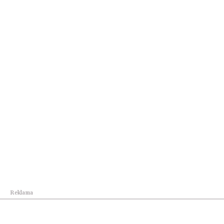
Kultura
Miejskie Centrum Seniora w Rzeszowie
kontynuuje...
Reklama