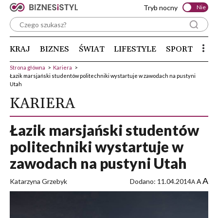
Tryb nocny
Nie
KRAJ
BIZNES
ŚWIAT
LIFESTYLE
SPORT
Strona główna
>
Kariera
>
Łazik marsjański studentów politechniki wystartuje w zawodach na pustyni
Utah
KARIERA
Łazik marsjański studentów
politechniki wystartuje w
zawodach na pustyni Utah
A
Katarzyna Grzebyk
Dodano: 11.04.2014
A
A