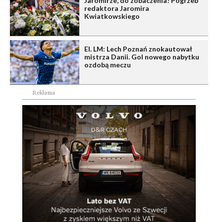
Jaromirze, do zobaczenia! Pogrzeb
redaktora Jaromira
Kwiatkowskiego
El. LM: Lech Poznań znokautował
mistrza Danii. Gol nowego nabytku
ozdobą meczu
Reklama