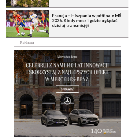
Francja – Hiszpania w półfinale MŚ
2026. Kiedy mecz i gdzie oglądać
dzisiaj transmisję?
Reklama