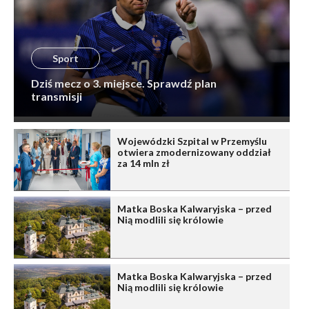
Sport
Dziś mecz o 3. miejsce. Sprawdź plan
transmisji
Wojewódzki Szpital w Przemyślu
otwiera zmodernizowany oddział
za 14 mln zł
Matka Boska Kalwaryjska – przed
Nią modlili się królowie
Matka Boska Kalwaryjska – przed
Nią modlili się królowie