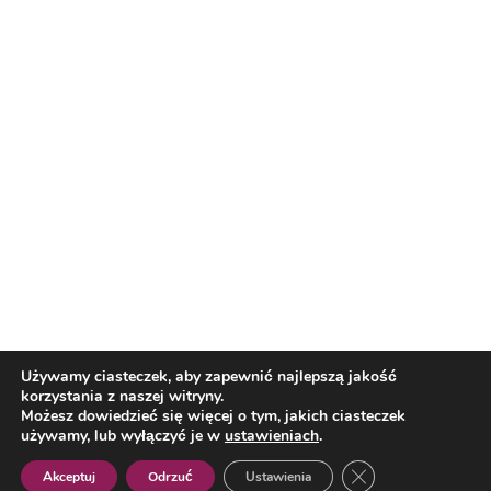
Reklama
Nasi partnerzy
Reklama
O nas
Reklama
Redakcja
Bloguj z nami
Patronat medialny
Regulamin
Kontakt
Używamy ciasteczek, aby zapewnić najlepszą jakość
korzystania z naszej witryny.
Copyright 2012 Biznes i Styl. Wszystkie prawa zastrzeżone.
Możesz dowiedzieć się więcej o tym, jakich ciasteczek
Polityka prywatności
Polityka cookies
używamy, lub wyłączyć je w
ustawieniach
.
Zamknij panel pow
Akceptuj
Odrzuć
Ustawienia