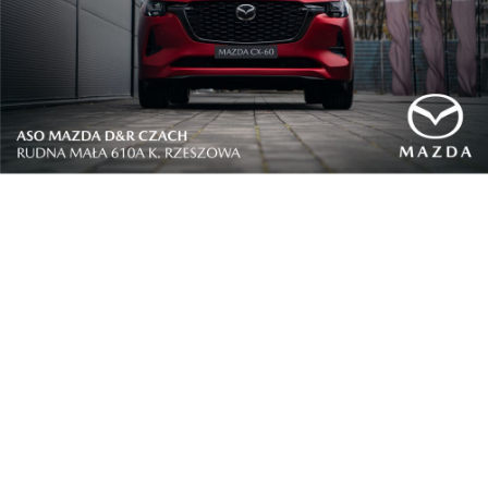
Automoto
Trzecia nagroda za bezpieczeństwo dla zupełnie
...
Automoto