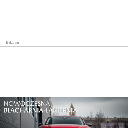
Automoto
Mazda MX-5 2027: Stworzona dla czystej radości
...
Reklama
Automoto
Bestseller w nowej odsłonie. Kia Polska rusza z...