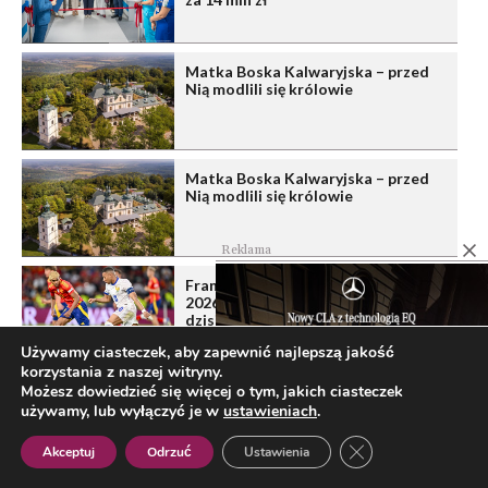
Matka Boska Kalwaryjska – przed
Nią modlili się królowie
Matka Boska Kalwaryjska – przed
Nią modlili się królowie
Reklama
Francja – Hiszpania w półfinale MŚ
2026. Kiedy mecz i gdzie oglądać
dzisiaj transmisję?
Używamy ciasteczek, aby zapewnić najlepszą jakość
korzystania z naszej witryny.
Reklama
Możesz dowiedzieć się więcej o tym, jakich ciasteczek
używamy, lub wyłączyć je w
ustawieniach
.
Zamknij panel pow
Akceptuj
Odrzuć
Ustawienia
Polish