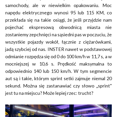
samochody, ale w niewielkim opakowaniu. Moc
napędu elektrycznego wynosi 95 lub 115 KM, co
przekłada się na takie osiągi, że jeśli przyjdzie nam
pojechać ekspresową obwodnicą miasta nie
zostaniemy zepchnięci na sąsiedni pas w poczuciu, że
wszystkie pojazdy wokół, łącznie z ciężarówkami,
jadą szybciej od nas. INSTER nawet w podstawowej
odmianie rozpędza się od 0 do 100 km/h w 11,7 s, a w
mocniejszej w 10,6 s. Prędkość maksymalna to
odpowiednio 140 lub 150 km/h. W tym segmencie
aut są i takie, którym sprint setki zajmuje niemal 20
sekund. Można się zastanawiać czy słowo „sprint”
jest tu na miejscu? Może lepiej rzec: trucht?