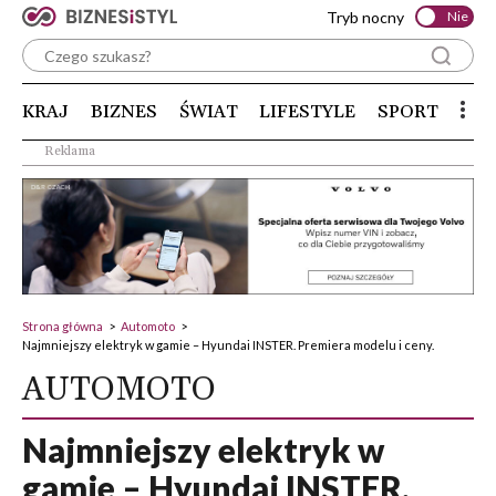
Tryb nocny
Nie
KRAJ
BIZNES
ŚWIAT
LIFESTYLE
SPORT
Reklama
Strona główna
>
Automoto
>
Najmniejszy elektryk w gamie – Hyundai INSTER. Premiera modelu i ceny.
AUTOMOTO
Najmniejszy elektryk w
gamie – Hyundai INSTER.