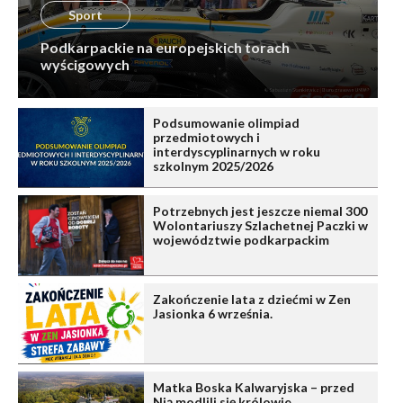
Sport
Podkarpackie na europejskich torach
wyścigowych
Podsumowanie olimpiad
przedmiotowych i
interdyscyplinarnych w roku
szkolnym 2025/2026
Potrzebnych jest jeszcze niemal 300
Wolontariuszy Szlachetnej Paczki w
województwie podkarpackim
Zakończenie lata z dziećmi w Zen
Jasionka 6 września.
Matka Boska Kalwaryjska – przed
Nią modlili się królowie