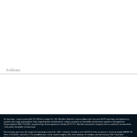
Obowiązkowe wyposażenie samochodu –
Niemcy
Wybierając się do Niemiec lub gdy nawet jesteśmy
tylko przejazdem, musimy spełniać warunki tego
kraju. Obowiązkowe wyposażenie samochodu w
Niemczech dodatkowo obejmuje:
apteczkę
Reklama
kamizelkę odblaskową
Obowiązkowe wyposażenie samochodu –
Czechy
W Czechach mamy znowu inne przepisy. Czesi
wymagają, aby kierowcy w swoich samochodach
posiadali na wyposażeniu dodatkowo: