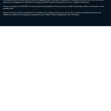
koło zapasowe
kamizelkę odblaskową
apteczkę