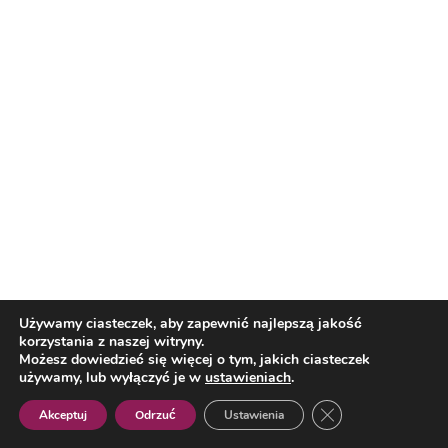
Reklama
Najpopularniejsze
Używamy ciasteczek, aby zapewnić najlepszą jakość
korzystania z naszej witryny.
Możesz dowiedzieć się więcej o tym, jakich ciasteczek
używamy, lub wyłączyć je w
ustawieniach
.
Zamknij panel pow
Akceptuj
Odrzuć
Ustawienia
Polish
Sport