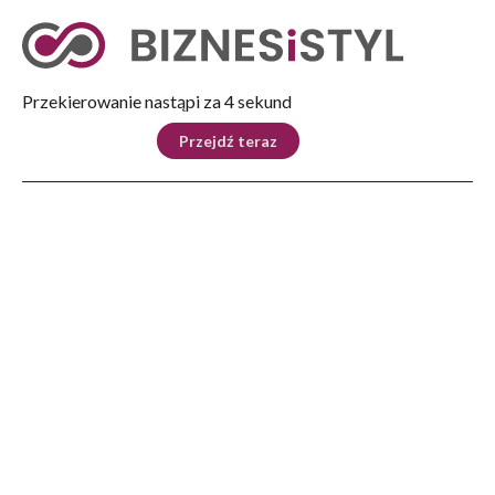
Tryb nocny
Nie
Przekierowanie nastąpi za 3 sekund
KRAJ
BIZNES
ŚWIAT
LIFESTYLE
SPORT
Przejdź teraz
Reklama
Strona główna
>
Automoto
>
Obowiązkowe wyposażenie samochodu w Polsce i za granicą
AUTOMOTO
Obowiązkowe wyposażenie
samochodu w Polsce i za