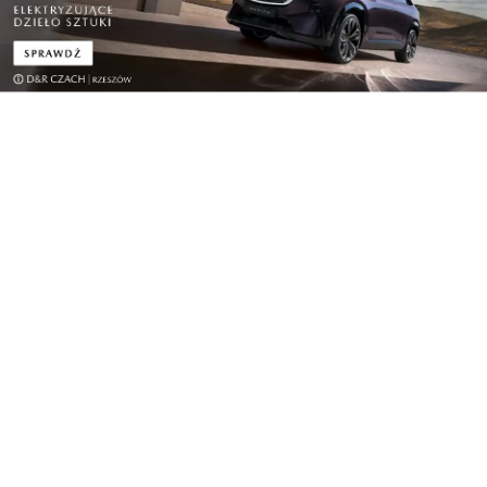
od 1894 roku wyprodukowano 1200 sztuk.
Motoryzacyjna estetyka
: design Mercedes-Benz
fascynuje od dekad. Lista kultowych modeli jest
długa – i wciąż się wydłuża. Jednym z przykładów
najwyższego poziomu doskonałości wzornictwa
Mercedes-Benz z tego stulecia jest czterodrzwiowe
coupé CLS z 2004 r. (C 219). Niezależnie od tego, czy
chodzi o 500 K/540 K „Autobahnkurier” (W 29, lata
30. XX wieku), 300 SL „Gullwinga” (W 198, 1954), C
111 (1969), Klasę G (1979) czy Klasę S serii 126
(1979) – i wiele innych pojazdów, wszystkie są
dowodem na to, że perfekcyjne wzornictwo lśni
wiecznie.
DNA przełożone na architekturę
: całą historię
marki można poznać w Muzeum Mercedes-Benz.