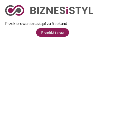
Tryb nocny
Nie
Przekierowanie nastąpi za 4 sekund
KRAJ
BIZNES
ŚWIAT
LIFESTYLE
SPORT
Przejdź teraz
Reklama
Strona główna
>
Automoto
>
140 lat innowacji: Mercedes-Benz kształtuje przyszłość mobilności od czasu
wynalezienia samochodu
AUTOMOTO
140 lat innowacji: Mercedes-