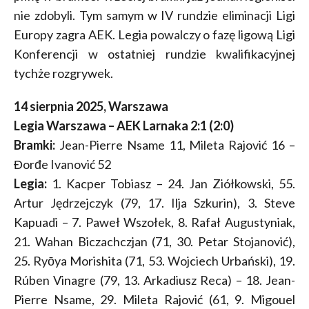
nie zdobyli. Tym samym w IV rundzie eliminacji Ligi
Europy zagra AEK. Legia powalczy o fazę ligową Ligi
Konferencji w ostatniej rundzie kwalifikacyjnej
tychże rozgrywek.
14 sierpnia 2025, Warszawa
Legia Warszawa – AEK Larnaka 2:1 (2:0)
Bramki:
Jean-Pierre Nsame 11, Mileta Rajović 16 –
Đorđe Ivanović 52
Legia:
1. Kacper Tobiasz – 24. Jan Ziółkowski, 55.
Artur Jędrzejczyk (79, 17. Ilja Szkurin), 3. Steve
Kapuadi – 7. Paweł Wszołek, 8. Rafał Augustyniak,
21. Wahan Biczachczjan (71, 30. Petar Stojanović),
25. Ryōya Morishita (71, 53. Wojciech Urbański), 19.
Rúben Vinagre (79, 13. Arkadiusz Reca) – 18. Jean-
Pierre Nsame, 29. Mileta Rajović (61, 9. Migouel