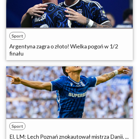
Sport
Argentyna zagra o złoto! Wielka pogoń w 1/2
finału
Sport
El. LM: Lech Poznań znokautował mistrza Danii. ...