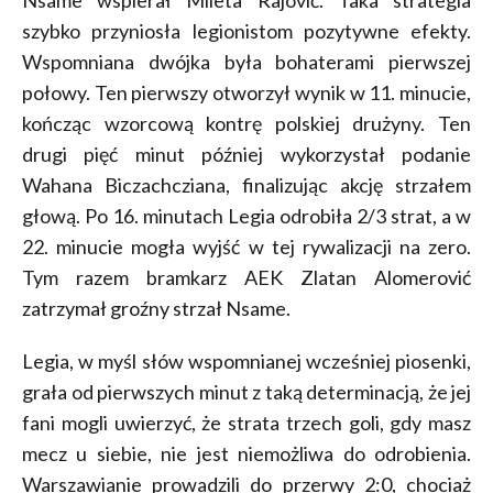
Nsame wspierał Mileta Rajović. Taka strategia
szybko przyniosła legionistom pozytywne efekty.
Wspomniana dwójka była bohaterami pierwszej
połowy. Ten pierwszy otworzył wynik w 11. minucie,
kończąc wzorcową kontrę polskiej drużyny. Ten
drugi pięć minut później wykorzystał podanie
Wahana Biczachcziana, finalizując akcję strzałem
głową. Po 16. minutach Legia odrobiła 2/3 strat, a w
22. minucie mogła wyjść w tej rywalizacji na zero.
Tym razem bramkarz AEK Zlatan Alomerović
zatrzymał groźny strzał Nsame.
Legia, w myśl słów wspomnianej wcześniej piosenki,
grała od pierwszych minut z taką determinacją, że jej
fani mogli uwierzyć, że strata trzech goli, gdy masz
mecz u siebie, nie jest niemożliwa do odrobienia.
Warszawianie prowadzili do przerwy 2:0, chociaż