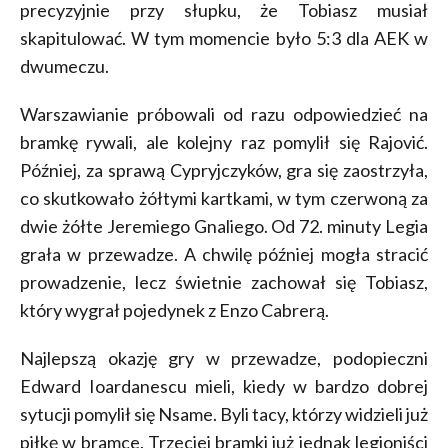
precyzyjnie przy słupku, że Tobiasz musiał
skapitulować. W tym momencie było 5:3 dla AEK w
dwumeczu.
Warszawianie próbowali od razu odpowiedzieć na
bramkę rywali, ale kolejny raz pomylił się Rajović.
Później, za sprawą Cypryjczyków, gra się zaostrzyła,
co skutkowało żółtymi kartkami, w tym czerwoną za
dwie żółte Jeremiego Gnaliego. Od 72. minuty Legia
grała w przewadze. A chwilę później mogła stracić
prowadzenie, lecz świetnie zachował się Tobiasz,
który wygrał pojedynek z Enzo Cabrerą.
Najlepszą okazję gry w przewadze, podopieczni
Edward Ioardanescu mieli, kiedy w bardzo dobrej
sytucji pomylił się Nsame. Byli tacy, którzy widzieli już
piłkę w bramce. Trzeciej bramki już jednak legioniści