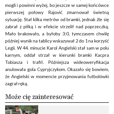
mogli i powinni wyżej, bo jeszcze w samej końcówce
pierwszej połowy Rajović zmarnował świetną
sytuację. Stał kilka metrów od bramki, jednak źle się
zabrał z piłką i w efekcie strzelił nad poprzeczką.
Mało brakowało, a byłoby 3:0, tymczasem chwilę
później wynik na tablicy wskazywał 2 do 1 na korzyść
Legii. W 44. minucie Karol Angielski stał sam w polu
karnym, oddał strzał w kierunki bramki Kacpra
Tobiasza i trafił. Późniejsza wideoweryfikacja
anulowała gola Cypryjczykom. Okazało się bowiem,
że Angielski w momencie przyjmowania futbolówki
zagrał ręką.
Może cię zainteresować