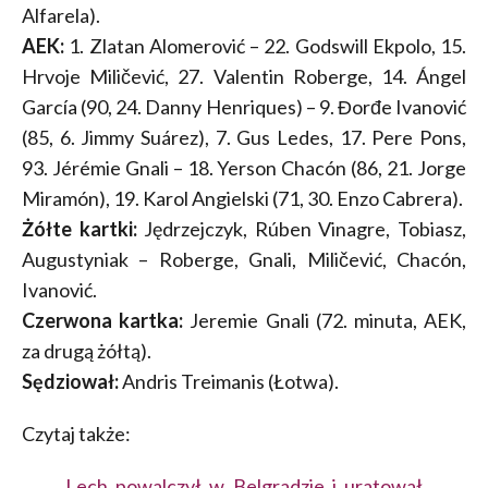
Alfarela).
AEK:
1. Zlatan Alomerović – 22. Godswill Ekpolo, 15.
Hrvoje Miličević, 27. Valentin Roberge, 14. Ángel
García (90, 24. Danny Henriques) – 9. Đorđe Ivanović
(85, 6. Jimmy Suárez), 7. Gus Ledes, 17. Pere Pons,
93. Jérémie Gnali – 18. Yerson Chacón (86, 21. Jorge
Miramón), 19. Karol Angielski (71, 30. Enzo Cabrera).
Żółte kartki:
Jędrzejczyk, Rúben Vinagre, Tobiasz,
Augustyniak – Roberge, Gnali, Miličević, Chacón,
Ivanović.
Czerwona kartka:
Jeremie Gnali (72. minuta, AEK,
za drugą żółtą).
Sędziował:
Andris Treimanis (Łotwa).
Czytaj także:
Lech powalczył w Belgradzie i uratował