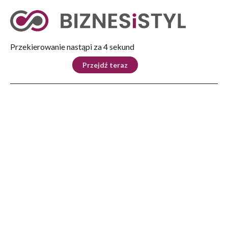
Tryb nocny
Nie
Przekierowanie nastąpi za 4 sekund
KRAJ
BIZNES
ŚWIAT
LIFESTYLE
SPORT
Przejdź teraz
Reklama
Strona główna
>
Lifestyle
>
Moda i uroda
>
Obuwnik z Przemyśla personalizuje buty dla klientów z całego świata
LIFESTYLE
Obuwnik z Przemyśla
personalizuje buty dla