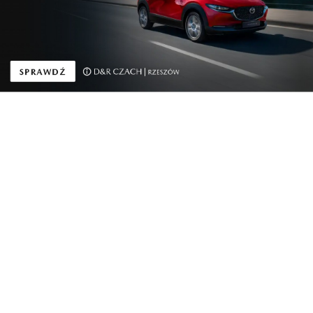
przez Obuwnika
Niedawno realizowali zamówienie dla szefa
obuwniczej marki Badura i było ono o tyle trudne, że
otrzymali białe buty biegowe i… wolną rękę w
personalizacji. Całe przedsięwzięcie odbywało się w
tajemnicy przed klientem i miało być dla niego
niespodzianką. Gwiazdoniowie do końca nie byli
pewni, czy ich projekt się spodoba. Niepotrzebnie,
bo buty klientowi od razu przypadły do gustu i
założył je zaraz po wyjęciu z pudełka.
Innym projektem, który ich rozreklamował, były
tęczowe buty Multiboost. Z białych butów zrobili
kolorowy tęczowy projekt. Zdjęcie zauważył pewien
amerykański portal, który złożył specjalne
zamówienie. Ola i Gabriel początkowo podchodzili do