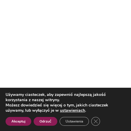
Nasi partnerzy
Reklama
O nas
Reklama
Redakcja
Bloguj z nami
Patronat medialny
Regulamin
Kontakt
Używamy ciasteczek, aby zapewnić najlepszą jakość
korzystania z naszej witryny.
Copyright 2012 Biznes i Styl. Wszystkie prawa zastrzeżone.
Możesz dowiedzieć się więcej o tym, jakich ciasteczek
Polityka prywatności
Polityka cookies
używamy, lub wyłączyć je w
ustawieniach
.
Zamknij panel pow
Akceptuj
Odrzuć
Ustawienia
Polish