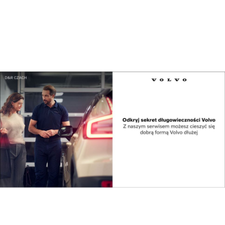
Podkarpackie
Świąteczne Targi
biblioteki o
Książki coraz bliżej
przyszłości...
Jak czytać więcej w
Sieć Badawcza
erze rozproszenia...
Łukasiewicz
udostępni o...
Reklama