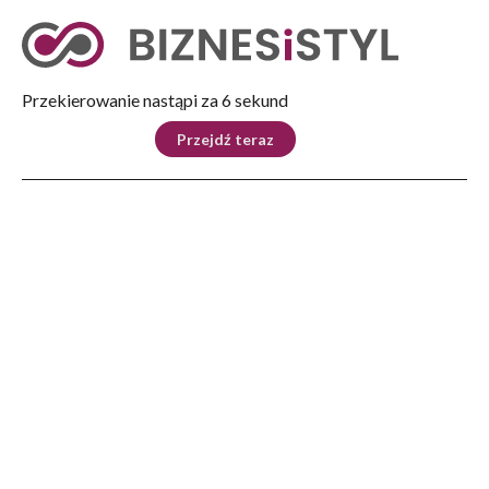
Tryb nocny
Nie
Przekierowanie nastąpi za 6 sekund
KRAJ
BIZNES
ŚWIAT
LIFESTYLE
SPORT
Przejdź teraz
Reklama
Strona główna
>
Kultura
>
Książka
>
Tomasz Piątek w Rzeszowie. Z książką “Kaczyński i jego pajęczyna”
KULTURA
Tomasz Piątek w Rzeszowie.