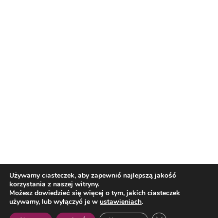
Reklama
Nasi partnerzy
Reklama
O nas
Reklama
Redakcja
Bloguj z nami
Patronat medialny
Regulamin
Kontakt
Używamy ciasteczek, aby zapewnić najlepszą jakość
korzystania z naszej witryny.
Copyright 2012 Biznes i Styl. Wszystkie prawa zastrzeżone.
Możesz dowiedzieć się więcej o tym, jakich ciasteczek
Polityka prywatności
Polityka cookies
używamy, lub wyłączyć je w
ustawieniach
.