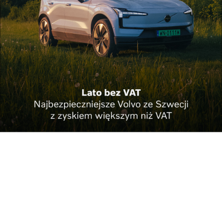
Najnowsze
Piszę książki, bo lubię
„Komunikacja czy
pisać. To dla...
separacja?” – ...
Podkarpackie
Świąteczne Targi
biblioteki o
Książki coraz bliżej
przyszłości...