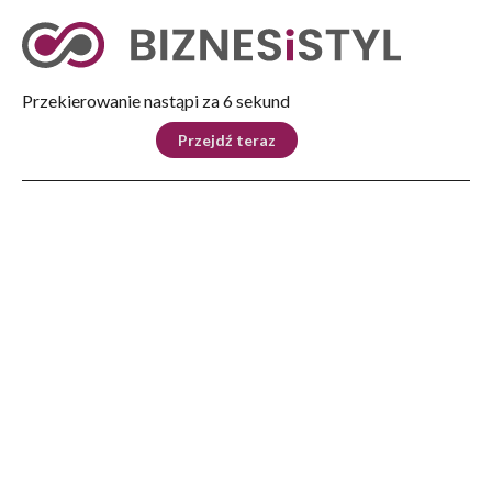
Tryb nocny
Nie
Przekierowanie nastąpi za 5 sekund
KRAJ
BIZNES
ŚWIAT
LIFESTYLE
SPORT
Przejdź teraz
Reklama
Strona główna
>
Kultura
>
Książka
>
Ostatni smok. Legendy i opowieść z królewskiej wsi Łąka
KULTURA
Ostatni smok. Legendy i
opowieść z królewskiej wsi