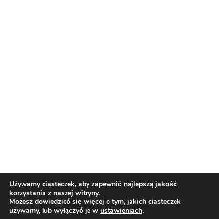
Reklama
Nasi partnerzy
Reklama
O nas
Reklama
Redakcja
Bloguj z nami
Patronat medialny
Regulamin
Kontakt
Używamy ciasteczek, aby zapewnić najlepszą jakość
korzystania z naszej witryny.
Copyright 2012 Biznes i Styl. Wszystkie prawa zastrzeżone.
Możesz dowiedzieć się więcej o tym, jakich ciasteczek
Polityka prywatności
Polityka cookies
używamy, lub wyłączyć je w
ustawieniach
.