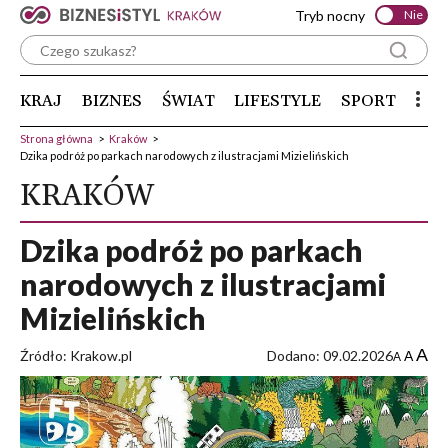
Tryb nocny
Nie
KRAJ
BIZNES
ŚWIAT
LIFESTYLE
SPORT
Strona główna
>
Kraków
>
Dzika podróż po parkach narodowych z ilustracjami Mizielińskich
KRAKÓW
Dzika podróż po parkach
narodowych z ilustracjami
Mizielińskich
A
Źródło: Krakow.pl
Dodano: 09.02.2026
A
A