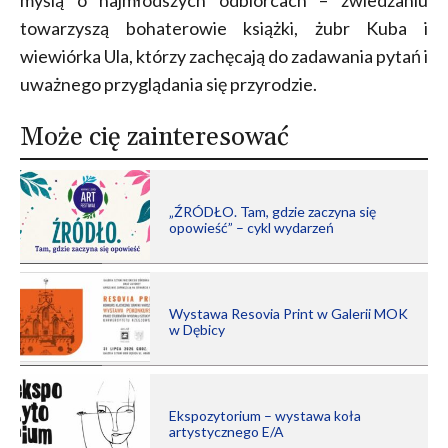
myślą o najmłodszych odbiorcach – zwiedzaniu
towarzyszą bohaterowie książki, żubr Kuba i
wiewiórka Ula, którzy zachęcają do zadawania pytań i
uważnego przyglądania się przyrodzie.
Może cię zainteresować
„ŹRÓDŁO. Tam, gdzie zaczyna się
opowieść” – cykl wydarzeń
Wystawa Resovia Print w Galerii MOK
w Dębicy
Ekspozytorium – wystawa koła
artystycznego E/A