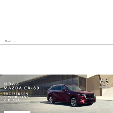
Najpopularniejsze w dziale
Reklama
Kraj
Geotermia coraz ważniejszym filarem
transformac...