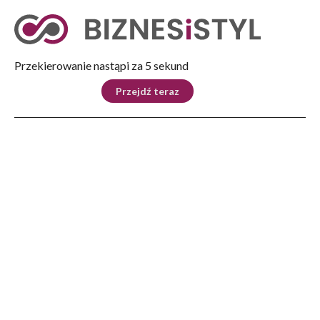
Tryb nocny
Nie
Przekierowanie nastąpi za 4 sekund
KRAJ
BIZNES
ŚWIAT
LIFESTYLE
SPORT
Przejdź teraz
Reklama
Strona główna
>
Kraj
>
Rzecznik PK: prokuratura otrzymała postanowienie ws. M. Romanowskiego wraz
z pisemnym uzasadnieniem
KRAJ
Rzecznik PK: prokuratura