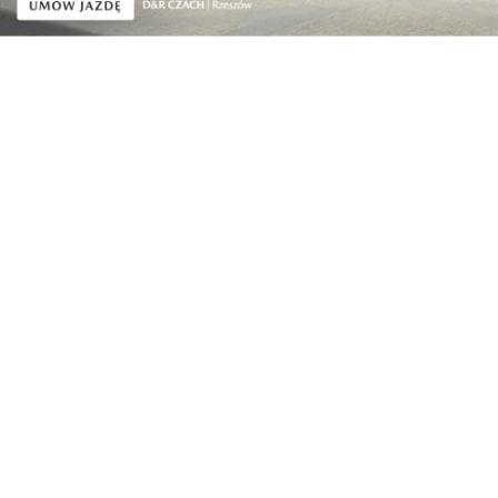
Kraj
„Pracownie Kompas Jutra”: 200 mln zł na
pracown...