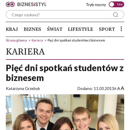
Tryb nocny
Nie
KRAJ
BIZNES
ŚWIAT
LIFESTYLE
SPORT
Strona główna
>
Kariera
>
Pięć dni spotkań studentów z biznesem
KARIERA
Pięć dni spotkań studentów z
biznesem
A
Katarzyna Grzebyk
Dodano: 11.03.2013
A
A