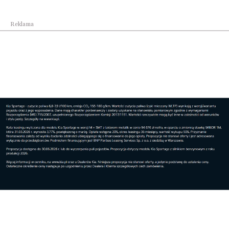
Reklama
Dom
Rekordowa edycja programu społecznego
budownict...
Dom
Dwa czy trzy pokoje? Jak wybrać idealne
mieszka...