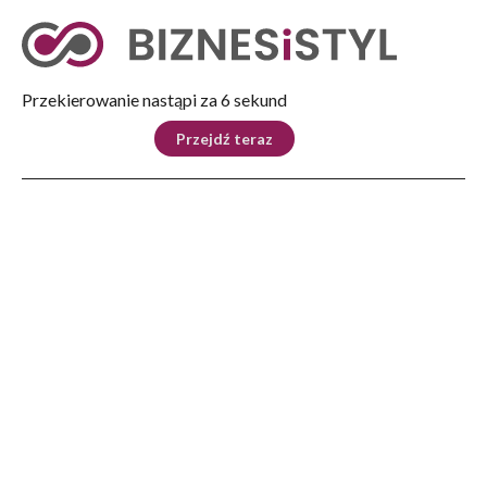
Tryb nocny
Nie
Przekierowanie nastąpi za 5 sekund
KRAJ
BIZNES
ŚWIAT
LIFESTYLE
SPORT
Przejdź teraz
Reklama
Strona główna
>
Dom
>
Jakie oświetlenie do sypialni – barwa ciepła czy zimna?
DOM
Jakie oświetlenie do sypialni
– barwa ciepła czy zimna?