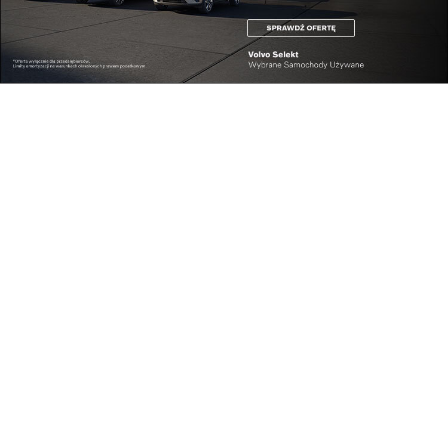
SmartyTalent i Levelly.ai, po platformy Motivizer
oraz AllAbout. O tym, kto wygra, zdecyduje
głosowanie publiczności, poprzedzone krótkimi
prezentacjami i sesją Q&A.
Biznesowa merytoryka podczas konferencji
połączona jest z artystyczną wrażliwością.
Wydarzenie otworzył występ Teatru Playback Hey!
Now!, podczas którego osobiste historie
uczestników zostały wykorzystane do
improwizowanego spektaklu. Intensywny dzień
zakończy się koncertem Anny Karolskiej i Buslava.
Udostępnij
Reklama