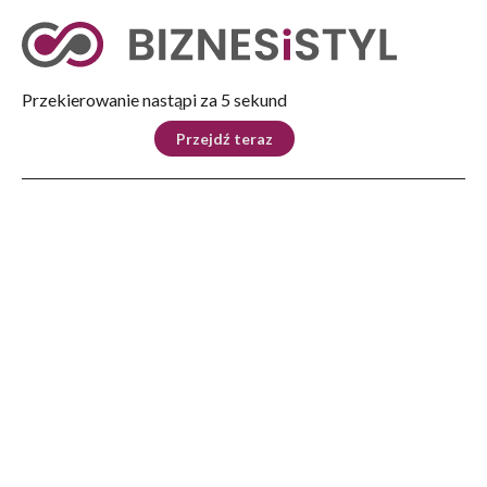
Tryb nocny
Nie
Przekierowanie nastąpi za 4 sekund
KRAJ
BIZNES
ŚWIAT
LIFESTYLE
SPORT
Przejdź teraz
Reklama
Strona główna
>
Biznes
>
Człowiek ważniejszy niż technologia
BIZNES
Człowiek ważniejszy niż
technologia